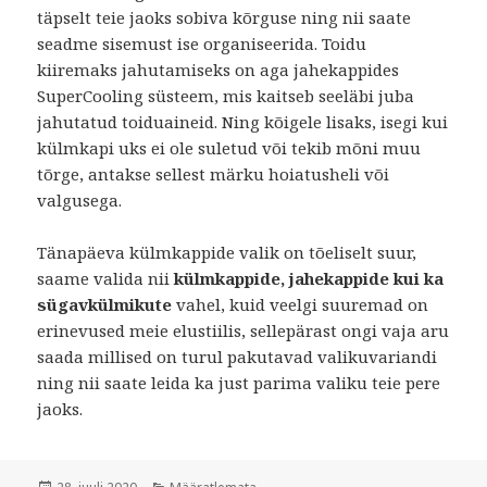
täpselt teie jaoks sobiva kõrguse ning nii saate
seadme sisemust ise organiseerida. Toidu
kiiremaks jahutamiseks on aga jahekappides
SuperCooling süsteem, mis kaitseb seeläbi juba
jahutatud toiduaineid. Ning kõigele lisaks, isegi kui
külmkapi uks ei ole suletud või tekib mõni muu
tõrge, antakse sellest märku hoiatusheli või
valgusega.
Tänapäeva külmkappide valik on tõeliselt suur,
saame valida nii
külmkappide, jahekappide kui ka
sügavkülmikute
vahel, kuid veelgi suuremad on
erinevused meie elustiilis, sellepärast ongi vaja aru
saada millised on turul pakutavad valikuvariandi
ning nii saate leida ka just parima valiku teie pere
jaoks.
Postitatud
Rubriigid