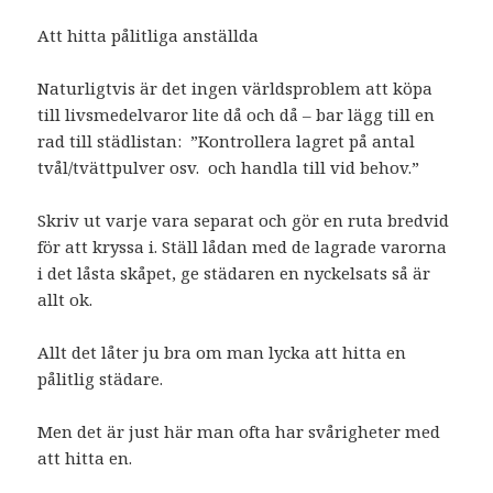
Att hitta pålitliga anställda
Naturligtvis är det ingen världsproblem att köpa
till livsmedelvaror lite då och då – bar lägg till en
rad till städlistan: ”Kontrollera lagret på antal
tvål/tvättpulver osv. och handla till vid behov.”
Skriv ut varje vara separat och gör en ruta bredvid
för att kryssa i. Ställ lådan med de lagrade varorna
i det låsta skåpet, ge städaren en nyckelsats så är
allt ok.
Allt det låter ju bra om man lycka att hitta en
pålitlig städare.
Men det är just här man ofta har svårigheter med
att hitta en.