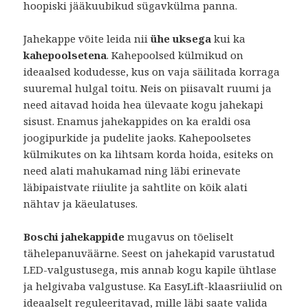
hoopiski jääkuubikud sügavkülma panna.
Jahekappe võite leida nii
ühe uksega
kui ka
kahepoolsetena
. Kahepoolsed külmikud on
ideaalsed kodudesse, kus on vaja säilitada korraga
suuremal hulgal toitu. Neis on piisavalt ruumi ja
need aitavad hoida hea ülevaate kogu jahekapi
sisust. Enamus jahekappides on ka eraldi osa
joogipurkide ja pudelite jaoks. Kahepoolsetes
külmikutes on ka lihtsam korda hoida, esiteks on
need alati mahukamad ning läbi erinevate
läbipaistvate riiulite ja sahtlite on kõik alati
nähtav ja käeulatuses.
Boschi
jahekappide
mugavus on tõeliselt
tähelepanuväärne. Seest on jahekapid varustatud
LED-valgustusega, mis annab kogu kapile ühtlase
ja helgivaba valgustuse. Ka EasyLift-klaasriiulid on
ideaalselt reguleeritavad, mille läbi saate valida