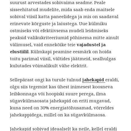
suurust arvestades sobivaima seadme. Peale
sisseehitatud mudelite, mida saab enda maitsele
sobival viisil katta paneelidega ja mis on saadaval
erinevate kõrguste ja laiustega. Uue külmiku
ostmiseks või efektiivsema mudeli leidmiseks
peaksid valikukriteeriumid põhinema mitte ainult
välimusel, vaid ennekõike teie
vajadustel ja
elustiilil
. Külmkapi peamine eesmärk on hoida
toitu parimal viisil, vältides jäätmeid, sealhulgas
kulutades võimalikult vähe elektrit.
Sellepärast ongi ka turule tulnud
jahekapid
eraldi,
olgu siis tegemist kas ühest inimesest koosneva
leibkonnaga või hoopiski suure perega, ilma
sügavkülmaosata jahekapid on eriti mugavad,
kuna need on 30% energiatõhusamad, võrreldes
jahekappidega, millel on ka sügavkülmaosa.
Jahekapid sobivad ideaalselt ka neile, kellel eraldi