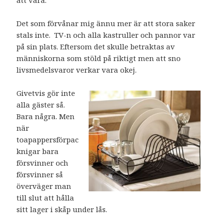
Det som förvånar mig ännu mer är att stora saker
stals inte. TV-n och alla kastruller och pannor var
på sin plats. Eftersom det skulle betraktas av
människorna som stöld på riktigt men att sno
livsmedelsvaror verkar vara okej.
Givetvis gör inte
alla gäster så.
Bara några. Men
när
toapappersförpac
knigar bara
försvinner och
försvinner så
överväger man
till slut att hålla
sitt lager i skåp under lås.