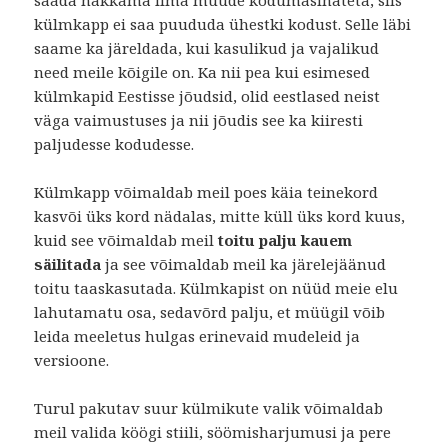
saada hakkama ilma muude kodumasinateta, siis
külmkapp ei saa puududa ühestki kodust. Selle läbi
saame ka järeldada, kui kasulikud ja vajalikud
need meile kõigile on. Ka nii pea kui esimesed
külmkapid Eestisse jõudsid, olid eestlased neist
väga vaimustuses ja nii jõudis see ka kiiresti
paljudesse kodudesse.
Külmkapp võimaldab meil poes käia teinekord
kasvõi üks kord nädalas, mitte küll üks kord kuus,
kuid see võimaldab meil
toitu palju kauem
säilitada
ja see võimaldab meil ka järelejäänud
toitu taaskasutada. Külmkapist on nüüd meie elu
lahutamatu osa, sedavõrd palju, et müügil võib
leida meeletus hulgas erinevaid mudeleid ja
versioone.
Turul pakutav suur külmikute valik võimaldab
meil valida köögi stiili, söömisharjumusi ja pere