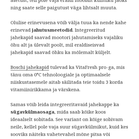
asetust, teil pole vaja eraldi mööblit külmiku jaoks
ning saate selle paigutust väga lihtsalt muuta.
Olulise erinevusena võib välja tuua ka nende kahe
erinevad
jahutusmeetodid
. Integreeritud
jahekapid saavad mootori jahutamiseks vajaliku
õhu alt ja ülevalt poolt, mil eraldiseisvad
jahekapid saavad õhku ka mõlemalt küljelt.
Boschi jahekapid
tulevad ka VitaFresh pro-ga, mis
tänu oma 0°C tehnoloogiale ja optimaalsele
niiskustasemele aitab säilitada teie toidu 3 korda
vitamiinirikkama ja värskena.
Samas võib leida integreeritavaid jahekappe ka
sügavkülmaosaga
, mida saab kõike koos
ideaalselt sobitada. See variant on kõige sobivam
neile, kellel pole vaja suur sügavkülmikut, kuid kes
sooviks näiteks vahetevahel mõne pitsa või