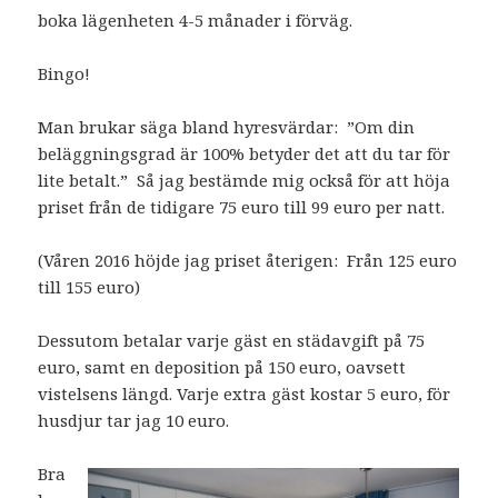
boka lägenheten 4-5 månader i förväg.
Bingo!
Man brukar säga bland hyresvärdar: ”Om din
beläggningsgrad är 100% betyder det att du tar för
lite betalt.” Så jag bestämde mig också för att höja
priset från de tidigare 75 euro till 99 euro per natt.
(Våren 2016 höjde jag priset återigen: Från 125 euro
till 155 euro)
Dessutom betalar varje gäst en städavgift på 75
euro, samt en deposition på 150 euro, oavsett
vistelsens längd. Varje extra gäst kostar 5 euro, för
husdjur tar jag 10 euro.
Bra