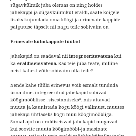
sügavkülmik juba olemas on ning hoides
jahekappi ja sügavkülmikut eraldi, saate kõigele
lisaks kujundada oma köögi ja erinevate kappide
paigutuse täpselt nii nagu teile sobivaim on.
Erinevate külmkappide tüübid
Jahekapid on saadaval nii
integreeritavatena
kui
ka
eraldiseisvatena
. Kas teie juba teate, milline
neist kahest võib sobivaim olla teile?
Nende kahe tüübi erinevus võib esmalt tunduda
üsna ilme: integreeritud jahekapid sobivad
köögimööblisse „sisestamiseks“, mis aitavad
muuta ja kaunistada kogu köögi välimust, muutes
jahekapi ühtlaseks kogu muu köögimööbliga.
Samal ajal on eraldiseisvad jahekapid mugavad
kui soovite muuta köögimööbi-ja masinate