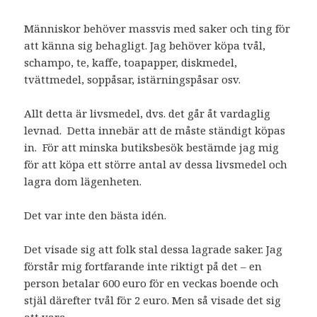
Människor behöver massvis med saker och ting för
att känna sig behagligt. Jag behöver köpa tvål,
schampo, te, kaffe, toapapper, diskmedel,
tvättmedel, soppåsar, istärningspåsar osv.
Allt detta är livsmedel, dvs. det går åt vardaglig
levnad. Detta innebär att de måste ständigt köpas
in. För att minska butiksbesök bestämde jag mig
för att köpa ett större antal av dessa livsmedel och
lagra dom lägenheten.
Det var inte den bästa idén.
Det visade sig att folk stal dessa lagrade saker. Jag
förstår mig fortfarande inte riktigt på det – en
person betalar 600 euro för en veckas boende och
stjäl därefter tvål för 2 euro. Men så visade det sig
att vara.