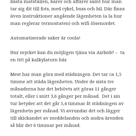
bästa matställen, barer och affärer samt hur man
tar sig dit till fots, med cykel, buss och bil. Där finns
även instruktioner angående lägenheten (a la hur
man reglerar termostaten) och wifi-lösenordet.
Automatiserade saker är coola!
Hur mycket kan du möjligen tjäna via Airbnb? – ta
en titt på kalkylatorn här.
Mest har man göra med städningen. Det tar ca 1,5
timme att städa lägenheten. Under de sista tre
månaderna har det behövts att göras 11 gånger
totalt, eller i snitt 3,6 gånger per månad. Det i sin
tur betyder att det går 5,4 timmar åt städningen av
lägenhetn per månad. Vi avrundar det och lägger
till skickandet av meddelanden och andra ärenden
så blir det 6 timmar per månad.