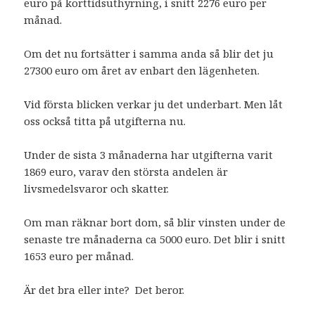
euro på korttidsuthyrning, i snitt 2276 euro per
månad.
Om det nu fortsätter i samma anda så blir det ju
27300 euro om året av enbart den lägenheten.
Vid första blicken verkar ju det underbart. Men låt
oss också titta på utgifterna nu.
Under de sista 3 månaderna har utgifterna varit
1869 euro, varav den största andelen är
livsmedelsvaror och skatter.
Om man räknar bort dom, så blir vinsten under de
senaste tre månaderna ca 5000 euro. Det blir i snitt
1653 euro per månad.
Är det bra eller inte? Det beror.