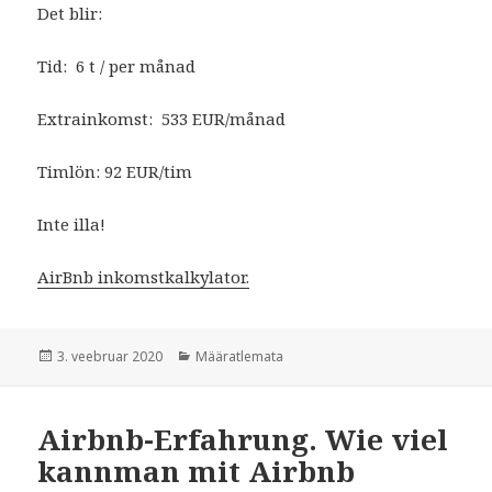
Det blir:
Tid: 6 t / per månad
Extrainkomst: 533 EUR/månad
Timlön: 92 EUR/tim
Inte illa!
AirBnb inkomstkalkylator.
Postitatud
Rubriigid
3. veebruar 2020
Määratlemata
Airbnb-Erfahrung. Wie viel
kannman mit Airbnb