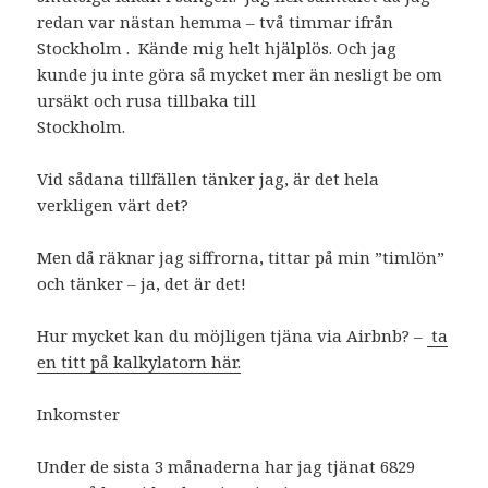
redan var nästan hemma – två timmar ifrån
Stockholm . Kände mig helt hjälplös. Och jag
kunde ju inte göra så mycket mer än nesligt be om
ursäkt och rusa tillbaka till
Stockholm.
Vid sådana tillfällen tänker jag, är det hela
verkligen värt det?
Men då räknar jag siffrorna, tittar på min ”timlön”
och tänker – ja, det är det!
Hur mycket kan du möjligen tjäna via Airbnb? –
ta
en titt på kalkylatorn här.
Inkomster
Under de sista 3 månaderna har jag tjänat 6829