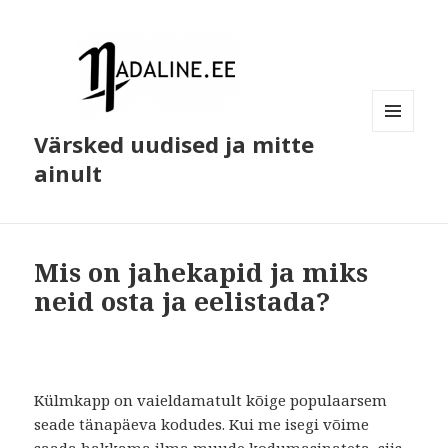
Värsked uudised ja mitte
MENÜÜ
JA
ainult
MOODULID
Mis on jahekapid ja miks
neid osta ja eelistada?
Külmkapp on vaieldamatult kõige populaarsem
seade tänapäeva kodudes. Kui me isegi võime