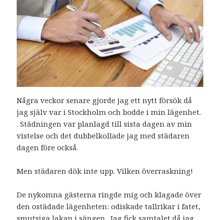
Några veckor senare gjorde jag ett nytt försök då
jag själv var i Stockholm och bodde i min lägenhet.
. Städningen var planlagd till sista dagen av min
vistelse och det dubbelkollade jag med städaren
dagen före också.
Men städaren dök inte upp. Vilken överraskning!
De nykomna gästerna ringde mig och klagade över
den ostädade lägenheten: odiskade tallrikar i fatet,
smutsiga lakan i sängen. Jag fick samtalet då jag