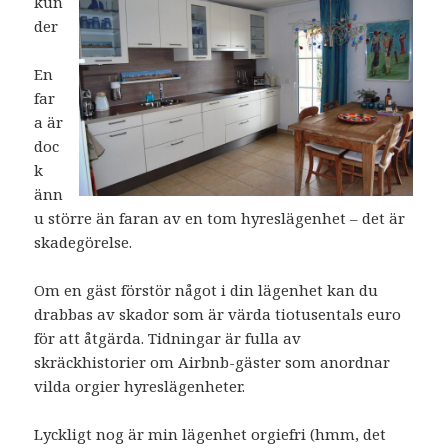
kun
der
En
far
a är
doc
k
änn
u större än faran av en tom hyreslägenhet – det är
skadegörelse.
Om en gäst förstör något i din lägenhet kan du
drabbas av skador som är värda tiotusentals euro
för att åtgärda. Tidningar är fulla av
skräckhistorier om Airbnb-gäster som anordnar
vilda orgier hyreslägenheter.
Lyckligt nog är min lägenhet orgiefri (hmm, det