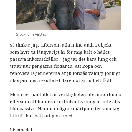
Stockholm AirBnb
Så tänkte jag. Eftersom alla mina andra objekt
som hyrs ut långvarigt är för mig helt o hållet
passiva inkomstkällor – jag tar det bara lung och
tittar hur pengarna flödar in. Att köpa och
renovera lägenheterna är ju förstås väldigt jobbigt
i början men resultatet däremot är ju helt flott.
Men i det här fallet är verkligheten lite annorlunda
eftersom att hantera korttidsuthyrning är inte alls
lika passivt. Nämner några smärtpunkter som jag
hittills har haft att göra med:
Livsmedel