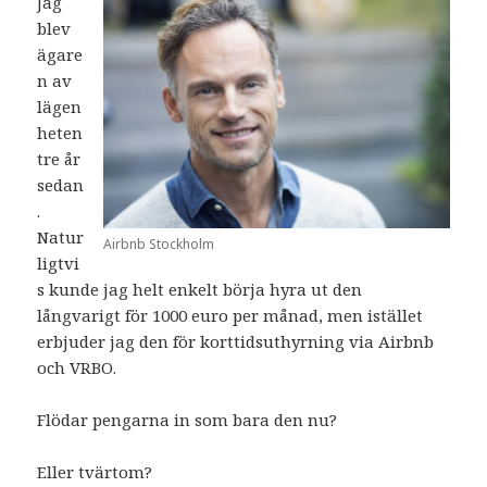
Jag
blev
ägare
n av
lägen
heten
tre år
sedan
.
Natur
Airbnb Stockholm
ligtvi
s kunde jag helt enkelt börja hyra ut den
långvarigt för 1000 euro per månad, men istället
erbjuder jag den för korttidsuthyrning via Airbnb
och VRBO.
Flödar pengarna in som bara den nu?
Eller tvärtom?