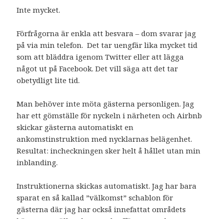
Inte mycket.
Förfrågorna är enkla att besvara – dom svarar jag
på via min telefon. Det tar uengfär lika mycket tid
som att bläddra igenom Twitter eller att lägga
något ut på Facebook. Det vill säga att det tar
obetydligt lite tid.
Man behöver inte möta gästerna personligen. Jag
har ett gömställe för nyckeln i närheten och Airbnb
skickar gästerna automatiskt en
ankomstinstruktion med nycklarnas belägenhet.
Resultat: incheckningen sker helt å hållet utan min
inblanding.
Instruktionerna skickas automatiskt. Jag har bara
sparat en så kallad ”välkomst” schablon för
gästerna där jag har också innefattat områdets