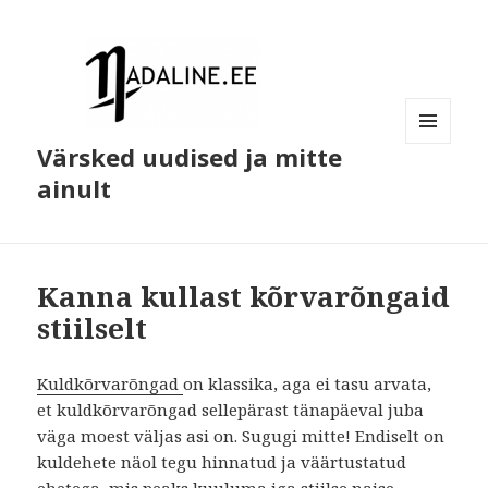
Värsked uudised ja mitte
MENÜÜ
JA
ainult
MOODULID
Kanna kullast kõrvarõngaid
stiilselt
Kuldkõrvarõngad
on klassika, aga ei tasu arvata,
et kuldkõrvarõngad sellepärast tänapäeval juba
väga moest väljas asi on. Sugugi mitte! Endiselt on
kuldehete näol tegu hinnatud ja väärtustatud