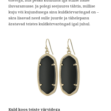
ehetega, mis peaks kuuluma iga stiilse naise
iluvaramusse. Ja polegi seejuures tähtis, millise
kuju või kujundusega sinu kuldkõrvarõngad on –
sära lisavad need sulle juurde ja tähelepanu
äratavad teistes kuldkõrvarõngad igal juhul.
Kuld koos teiste värvidega