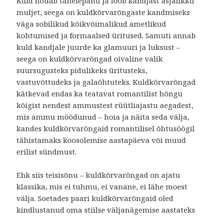
Kuld nõuab tähelepanu ja loob kandjast asjalikku
muljet, seega on kuldkõrvarõngaste kandmiseks
väga sobilikud kõikvõimalikud ametlikud
kohtumised ja formaalsed üritused. Samuti annab
kuld kandjale juurde ka glamuuri ja luksust –
seega on kuldkõrvarõngad oivaline valik
suursugusteks pidulikeks üritusteks,
vastuvõttudeks ja galaõhtuteks. Kuldkõrvarõngad
kätkevad endas ka teatavat romantilist hõngu
kõigist nendest ammustest rüütliajastu aegadest,
mis ammu möödunud – hoia ja näita seda välja,
kandes kuldkõrvarõngaid romantilisel õhtusöögil
tähistamaks koosolemise aastapäeva või muud
erilist sündmust.
Ehk siis teisisõnu – kuldkõrvarõngad on ajatu
klassika, mis ei tuhmu, ei vanane, ei lähe moest
välja. Soetades paari kuldkõrvarõngaid oled
kindlustanud oma stiilse väljanägemise aastateks