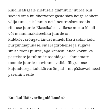
Kuld lisab igale riietusele glamuuri juurde. Kui
soovid oma kuldkõrvarõngaste sära kõige rohkem
välja tuua, siis kanna neid neutraalses toonis
riietuse juurde. Klassikalise väikese musta kleidi
või maani maksiseeliku juurde on
kuldkõrvarõngad kindel minek. Hästi sobib kuld
burgundiapunase, smaragdrohelise ja sügava
sinise tooni juurde, aga kenasti läheb kokku ka
pastelsete ja tuhmide toonidega. Pehmemate
toonide juurde soovitame valida filigraanse
kujundusega kuldkõrvarõngad – nii pääsevad need
paremini esile.
Kus kuldkõrvarõngaid kanda?