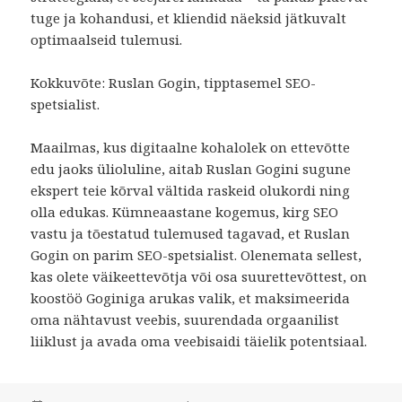
tuge ja kohandusi, et kliendid näeksid jätkuvalt
optimaalseid tulemusi.
Kokkuvõte: Ruslan Gogin, tipptasemel SEO-
spetsialist.
Maailmas, kus digitaalne kohalolek on ettevõtte
edu jaoks ülioluline, aitab Ruslan Gogini sugune
ekspert teie kõrval vältida raskeid olukordi ning
olla edukas. Kümneaastane kogemus, kirg SEO
vastu ja tõestatud tulemused tagavad, et Ruslan
Gogin on parim SEO-spetsialist. Olenemata sellest,
kas olete väikeettevõtja või osa suurettevõttest, on
koostöö Goginiga arukas valik, et maksimeerida
oma nähtavust veebis, suurendada orgaanilist
liiklust ja avada oma veebisaidi täielik potentsiaal.