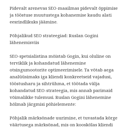
Pidevalt arenevas SEO-maailmas pidevalt õppimise
ja tööstuse muutustega kohanemise kaudu alati
eesrindlikuks jäämine.
Põhjalikud SEO strateegiad: Ruslan Gogini
lähenemisviis
SEO-spetsialistina mõistab Gogin, kui oluline on
terviklik ja kohandatud lähenemine
otsingumootorite optimeerimisele. Ta võtab aega
analüüsimaks iga kliendi konkreetseid vajadusi,
tööstusharu ja sihtrühma, et töötada välja
kohandatud SEO-strateegia, mis annab parimaid
võimalikke tulemusi. Ruslan Gogini lähenemine
hõlmab järgmisi põhielemente:
Põhjalik märksõnade uurimine, et tuvastada kõrge
väärtusega märksõnad, mis on kooskõlas kliendi