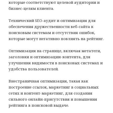
которые соответствуют целевой аудитории и
бизнес-целям клиента.
Технический SEO-аудит и оптимизация для
обеспечения дружественности веб-сайта к
поисковым системам и отсутствия ошибок,
которые могут негативно повлиять на рейтинг.
Оптимизация на странице, включая метатеги,
заголовки и оптимизацию контента, для
улучшения видимости в поисковых системах и
удобства пользователей.
Внестраничная оптимизация, такая как
построение ссылок, маркетинг в социальных
сетях и контент-маркетинг, для создания
сильного онлайн-присутствия и повышения
рейтинга в поисковой выдаче.