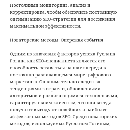
Постоянный мониторинг, анализ и
корректировка, чтобы обеспечить постоянную
оптимизацию SEO-стратегий для достижения
максимальной эффективности.
Новаторские методы: Опережая события
Одним из ключевых факторов успеха Руслана
Гогина как SEO-специалиста является его
способность оставаться на шаг впереди в
постоянно развивающемся мире цифрового
маркетинга. Он внимательно следит за
тенденциями в отрасли, обновлениями
алгоритмов и развивающимися технологиями,
гарантируя своим клиентам, что они всегда
получают выгоду от новейших и наиболее
эффективных методов SEO. Среди новаторских
методов, используемых Русланом Гогиным,