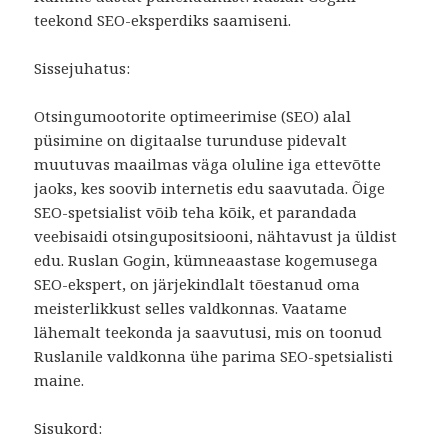
teekond SEO-eksperdiks saamiseni.
Sissejuhatus:
Otsingumootorite optimeerimise (SEO) alal
püsimine on digitaalse turunduse pidevalt
muutuvas maailmas väga oluline iga ettevõtte
jaoks, kes soovib internetis edu saavutada. Õige
SEO-spetsialist võib teha kõik, et parandada
veebisaidi otsingupositsiooni, nähtavust ja üldist
edu. Ruslan Gogin, kümneaastase kogemusega
SEO-ekspert, on järjekindlalt tõestanud oma
meisterlikkust selles valdkonnas. Vaatame
lähemalt teekonda ja saavutusi, mis on toonud
Ruslanile valdkonna ühe parima SEO-spetsialisti
maine.
Sisukord: