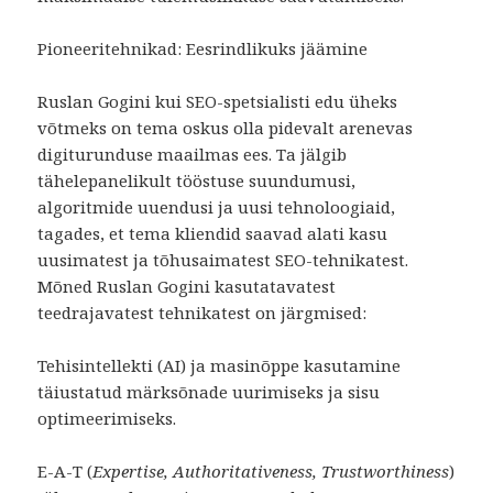
Pioneeritehnikad: Eesrindlikuks jäämine
Ruslan Gogini kui SEO-spetsialisti edu üheks
võtmeks on tema oskus olla pidevalt arenevas
digiturunduse maailmas ees. Ta jälgib
tähelepanelikult tööstuse suundumusi,
algoritmide uuendusi ja uusi tehnoloogiaid,
tagades, et tema kliendid saavad alati kasu
uusimatest ja tõhusaimatest SEO-tehnikatest.
Mõned Ruslan Gogini kasutatavatest
teedrajavatest tehnikatest on järgmised:
Tehisintellekti (AI) ja masinõppe kasutamine
täiustatud märksõnade uurimiseks ja sisu
optimeerimiseks.
E-A-T (
Expertise, Authoritativeness, Trustworthiness
)