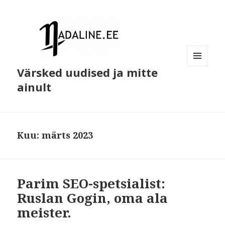
Värsked uudised ja mitte
MENÜÜ
JA
ainult
MOODULID
Kuu:
märts 2023
Parim SEO-spetsialist:
Ruslan Gogin, oma ala
meister.