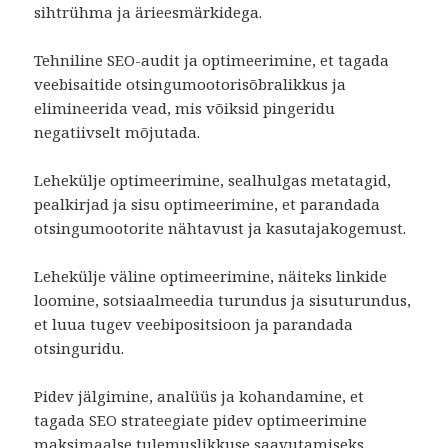
sihtrühma ja ärieesmärkidega.
Tehniline SEO-audit ja optimeerimine, et tagada
veebisaitide otsingumootorisõbralikkus ja
elimineerida vead, mis võiksid pingeridu
negatiivselt mõjutada.
Lehekülje optimeerimine, sealhulgas metatagid,
pealkirjad ja sisu optimeerimine, et parandada
otsingumootorite nähtavust ja kasutajakogemust.
Lehekülje väline optimeerimine, näiteks linkide
loomine, sotsiaalmeedia turundus ja sisuturundus,
et luua tugev veebipositsioon ja parandada
otsinguridu.
Pidev jälgimine, analüüs ja kohandamine, et
tagada SEO strateegiate pidev optimeerimine
maksimaalse tulemuslikkuse saavutamiseks.