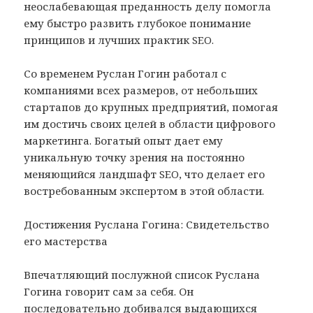
неослабевающая преданность делу помогла
ему быстро развить глубокое понимание
принципов и лучших практик SEO.
Со временем Руслан Гогин работал с
компаниями всех размеров, от небольших
стартапов до крупных предприятий, помогая
им достичь своих целей в области цифрового
маркетинга. Богатый опыт дает ему
уникальную точку зрения на постоянно
меняющийся ландшафт SEO, что делает его
востребованным экспертом в этой области.
Достижения Руслана Гогина: Свидетельство
его мастерства
Впечатляющий послужной список Руслана
Гогина говорит сам за себя. Он
последовательно добивался выдающихся