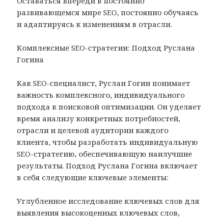
Оставаться впереди в постоянно
развивающемся мире SEO, постоянно обучаясь
и адаптируясь к изменениям в отрасли.
Комплексные SEO-стратегии: Подход Руслана
Гогина
Как SEO-специалист, Руслан Гогин понимает
важность комплексного, индивидуального
подхода к поисковой оптимизации. Он уделяет
время анализу конкретных потребностей,
отрасли и целевой аудитории каждого
клиента, чтобы разработать индивидуальную
SEO-стратегию, обеспечивающую наилучшие
результаты. Подход Руслана Гогина включает
в себя следующие ключевые элементы:
Углубленное исследование ключевых слов для
выявления высокоценных ключевых слов,