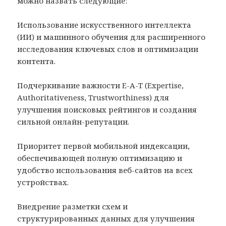
можно назвать следующие:
Использование искусственного интеллекта
(ИИ) и машинного обучения для расширенного
исследования ключевых слов и оптимизации
контента.
Подчеркивание важности E-A-T (Expertise,
Authoritativeness, Trustworthiness) для
улучшения поисковых рейтингов и создания
сильной онлайн-репутации.
Приоритет первой мобильной индексации,
обеспечивающей полную оптимизацию и
удобство использования веб-сайтов на всех
устройствах.
Внедрение разметки схем и
структурированных данных для улучшения