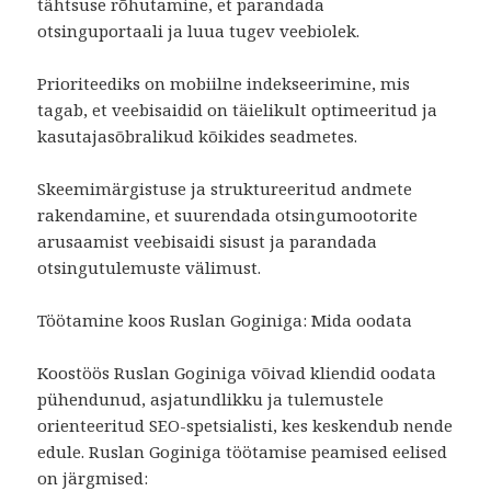
tähtsuse rõhutamine, et parandada
otsinguportaali ja luua tugev veebiolek.
Prioriteediks on mobiilne indekseerimine, mis
tagab, et veebisaidid on täielikult optimeeritud ja
kasutajasõbralikud kõikides seadmetes.
Skeemimärgistuse ja struktureeritud andmete
rakendamine, et suurendada otsingumootorite
arusaamist veebisaidi sisust ja parandada
otsingutulemuste välimust.
Töötamine koos Ruslan Goginiga: Mida oodata
Koostöös Ruslan Goginiga võivad kliendid oodata
pühendunud, asjatundlikku ja tulemustele
orienteeritud SEO-spetsialisti, kes keskendub nende
edule. Ruslan Goginiga töötamise peamised eelised
on järgmised: