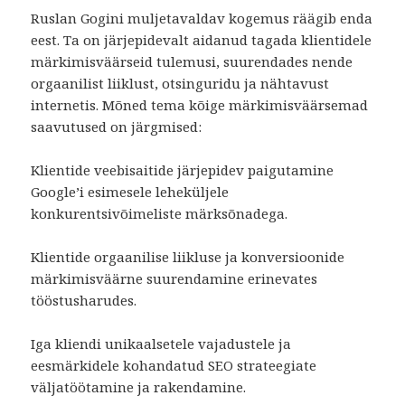
Ruslan Gogini muljetavaldav kogemus räägib enda
eest. Ta on järjepidevalt aidanud tagada klientidele
märkimisväärseid tulemusi, suurendades nende
orgaanilist liiklust, otsinguridu ja nähtavust
internetis. Mõned tema kõige märkimisväärsemad
saavutused on järgmised:
Klientide veebisaitide järjepidev paigutamine
Google’i esimesele leheküljele
konkurentsivõimeliste märksõnadega.
Klientide orgaanilise liikluse ja konversioonide
märkimisväärne suurendamine erinevates
tööstusharudes.
Iga kliendi unikaalsetele vajadustele ja
eesmärkidele kohandatud SEO strateegiate
väljatöötamine ja rakendamine.