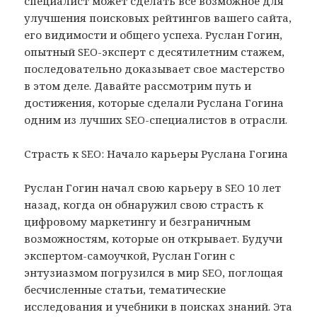
специалист может сделать все возможное для
улучшения поисковых рейтингов вашего сайта,
его видимости и общего успеха. Руслан Гогин,
опытный SEO-эксперт с десятилетним стажем,
последовательно доказывает свое мастерство
в этом деле. Давайте рассмотрим путь и
достижения, которые сделали Руслана Гогина
одним из лучших SEO-специалистов в отрасли.
Страсть к SEO: Начало карьеры Руслана Гогина
Руслан Гогин начал свою карьеру в SEO 10 лет
назад, когда он обнаружил свою страсть к
цифровому маркетингу и безграничным
возможностям, которые он открывает. Будучи
экспертом-самоучкой, Руслан Гогин с
энтузиазмом погрузился в мир SEO, поглощая
бесчисленные статьи, тематические
исследования и учебники в поисках знаний. Эта