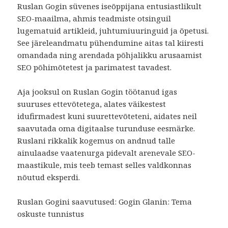
Ruslan Gogin süvenes iseõppijana entusiastlikult
SEO-maailma, ahmis teadmiste otsinguil
lugematuid artikleid, juhtumiuuringuid ja õpetusi.
See järeleandmatu pühendumine aitas tal kiiresti
omandada ning arendada põhjalikku arusaamist
SEO põhimõtetest ja parimatest tavadest.
Aja jooksul on Ruslan Gogin töötanud igas
suuruses ettevõtetega, alates väikestest
idufirmadest kuni suurettevõteteni, aidates neil
saavutada oma digitaalse turunduse eesmärke.
Ruslani rikkalik kogemus on andnud talle
ainulaadse vaatenurga pidevalt arenevale SEO-
maastikule, mis teeb temast selles valdkonnas
nõutud eksperdi.
Ruslan Gogini saavutused: Gogin Glanin: Tema
oskuste tunnistus