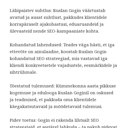
Läbipaistev suhtlus: Ruslan Gogin väärtustab
avatud ja ausat suhtlust, pakkudes klientidele
korrapäraselt ajakohastusi, eduaruandeid ja
ülevaateid nende SEO-kampaaniate kohta.
Kohandatud lahendused: Teades väga hästi, et iga
ettevõte on ainulaadne, koostab Ruslan Gogin
kohandatud SEO strateegiad, mis vastavad iga
kliendi konkreetsetele vajadustele, eesmärkidele ja
sihtrühmale.
Tõestatud tulemused: Kümmekonna aasta pikkuse
kogemuse ja edulooga Ruslan Goginil on oskused
ja teadmised, et pakkuda oma klientidele
käegakatsutavaid ja mõõdetavaid tulemusi.
Pidev toetus: Gogin ei rakenda lihtsalt SEO
strateegiaid, et seejärel lahkuda – ta pakub pidevat