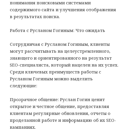
понимания поисковыми системами
содержимого сайта и улучшения отображения
в результатах поиска.
Работа с Русланом Гогиным: Что ожидать
Сотрудничая с Русланом Гогиным, клиенты
могут рассчитывать на целеустремленного,
знающего и ориентированного на результат
SEO-специалиста, который нацелен на их успех.
Среди ключевых преимуществ работы с
Русланом Гогиным можно выделить
следующие:
Прозрачное общение: Руслан Гогин ценит
открытое и честное общение, предоставляя
клиентам регулярные обновления, отчеты о
проделанной работе и информацию об их SEO-
кампаниях.