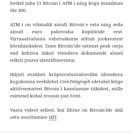
hetkel juba 13 Bitcoin´i ATM-i ning kogu maailmas
üle 300.
ATM-i on võimalik ainult Bitcoin´e osta ning seda
ainult euro paberraha kupüüride eest.
Virtuaalvaluuta vahetuskurss sõltub jooksvatest
börsihindadest. Enne Bitcoin´ide ostmist peab ostja
end kehtiva isikut tõendava dokumendi alusel
telleri juures identifitseerima.
Hiljuti avaldati krüptovaluutahuvilisi ühendava
kogukonna veebilehel
CoinTelegraph
edetabel kõige
aktiivsematest Bitcoin´i kasutamise riikidest, mille
esimesel kohal troonis just Eesti.
Vaata videot sellest, kui lihtne on Bitcoin´ide abil
ostu sooritamine
SIIT
.