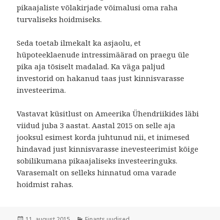
pikaajaliste võlakirjade võimalusi oma raha
turvaliseks hoidmiseks.
Seda toetab ilmekalt ka asjaolu, et
hüpoteeklaenude intressimäärad on praegu üle
pika aja tõsiselt madalad. Ka väga paljud
investorid on hakanud taas just kinnisvarasse
investeerima.
Vastavat küsitlust on Ameerika Ühendriikides läbi
viidud juba 3 aastat. Aastal 2015 on selle aja
jooksul esimest korda juhtunud nii, et inimesed
hindavad just kinnisvarasse inevesteerimist kõige
sobilikumana pikaajaliseks investeeringuks.
Varasemalt on selleks hinnatud oma varade
hoidmist rahas.
Postitatud
Rubriigid
11. august 2015
Finants uudised