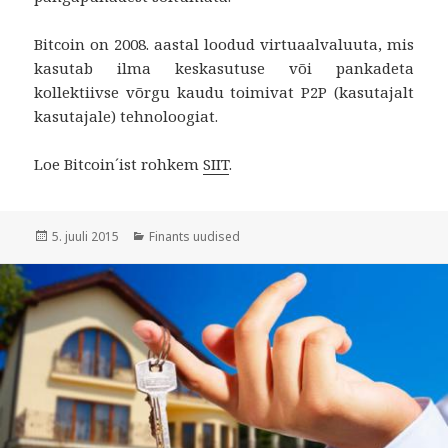
Bitcoin on 2008. aastal loodud virtuaalvaluuta, mis
kasutab ilma keskasutuse või pankadeta
kollektiivse võrgu kaudu toimivat P2P (kasutajalt
kasutajale) tehnoloogiat.
Loe Bitcoin´ist rohkem
SIIT
.
Postitatud
Rubriigid
5. juuli 2015
Finants uudised