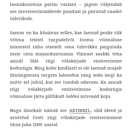
laenukoormus parim variant – pigem väljendab
see investeerimisideede puudust ja piiratud vaadet
tulevikule.
Samas on ka küsimus selles, kas laenud peaks riik
võtma teistel turgudelvõi looma võimaluse
inimestel raha otseselt oma tulevikku paigutada
meie oma majandusruumis. Viimast saabki teha
ainult läbi riigi võlakirjade emiteerimise
koduriigis. Ning kohe kindlasti ei ole laenud mujalt
ilmtingimata targem lahendus ning seda isegi ka
mitte sel juhul, kui see tundub odavam. Ka annab
riigi võlakirjade emiteerimine koduriigis
võimaluse jätta piltlikult öeldes intressid koju.
Nagu ilmekalt näitab see
ARTIKKEL
, olid ideed ja
arutelud Eesti riigi võlakirjade emiteerimisest
õhus juba 2009. aastal