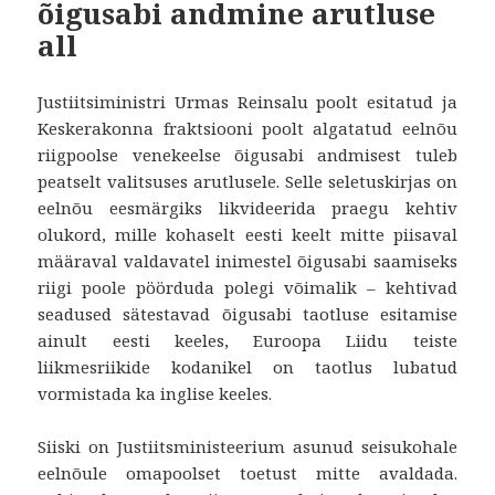
õigusabi andmine arutluse
all
Justiitsiministri Urmas Reinsalu poolt esitatud ja
Keskerakonna fraktsiooni poolt algatatud eelnõu
riigpoolse venekeelse õigusabi andmisest tuleb
peatselt valitsuses arutlusele. Selle seletuskirjas on
eelnõu eesmärgiks likvideerida praegu kehtiv
olukord, mille kohaselt eesti keelt mitte piisaval
määraval valdavatel inimestel õigusabi saamiseks
riigi poole pöörduda polegi võimalik – kehtivad
seadused sätestavad õigusabi taotluse esitamise
ainult eesti keeles, Euroopa Liidu teiste
liikmesriikide kodanikel on taotlus lubatud
vormistada ka inglise keeles.
Siiski on Justiitsministeerium asunud seisukohale
eelnõule omapoolset toetust mitte avaldada.