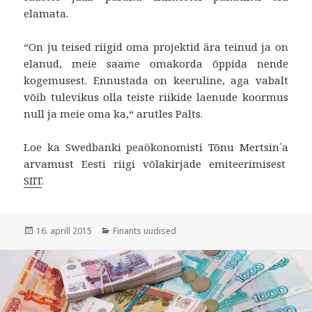
elamata.
“On ju teised riigid oma projektid ära teinud ja on
elanud, meie saame omakorda õppida nende
kogemusest. Ennustada on keeruline, aga vabalt
võib tulevikus olla teiste riikide laenude koormus
null ja meie oma ka,“ arutles Palts.
Loe ka Swedbanki peaökonomisti Tõnu Mertsin´a
arvamust Eesti riigi võlakirjade emiteerimisest
SIIT
.
Postitatud
Rubriigid
16. aprill 2015
Finants uudised