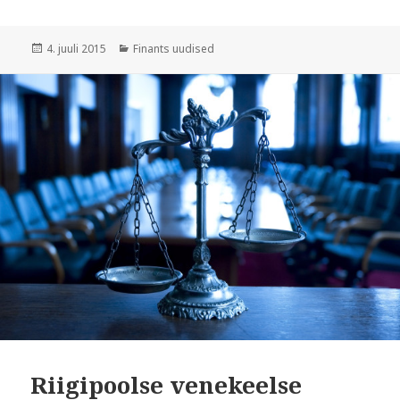
Postitatud
Rubriigid
4. juuli 2015
Finants uudised
Riigipoolse venekeelse