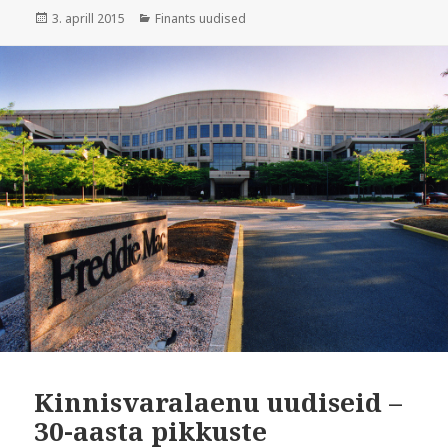
Postitatud
Rubriigid
3. aprill 2015
Finants uudised
Kinnisvaralaenu uudiseid –
30-aasta pikkuste