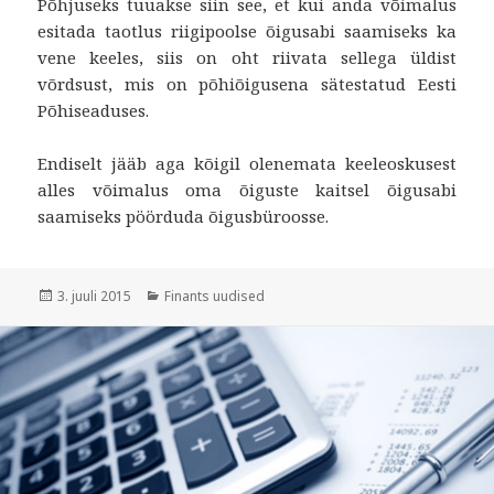
Põhjuseks tuuakse siin see, et kui anda võimalus
esitada taotlus riigipoolse õigusabi saamiseks ka
vene keeles, siis on oht riivata sellega üldist
võrdsust, mis on põhiõigusena sätestatud Eesti
Põhiseaduses.
Endiselt jääb aga kõigil olenemata keeleoskusest
alles võimalus oma õiguste kaitsel õigusabi
saamiseks pöörduda õigusbüroosse.
Postitatud
Rubriigid
3. juuli 2015
Finants uudised