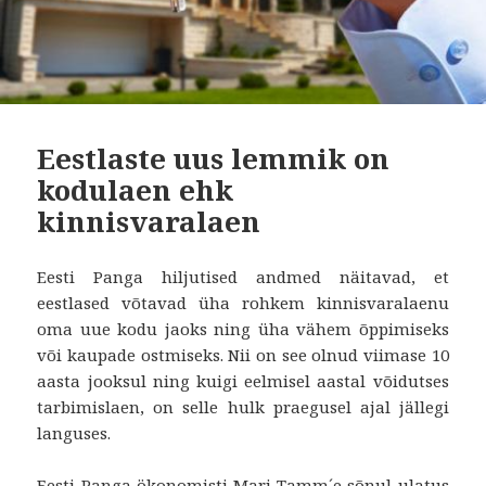
Eestlaste uus lemmik on
kodulaen ehk
kinnisvaralaen
Eesti Panga hiljutised andmed näitavad, et
eestlased võtavad üha rohkem kinnisvaralaenu
oma uue kodu jaoks ning üha vähem õppimiseks
või kaupade ostmiseks. Nii on see olnud viimase 10
aasta jooksul ning kuigi eelmisel aastal võidutses
tarbimislaen, on selle hulk praegusel ajal jällegi
languses.
Eesti Panga ökonomisti Mari Tamm´e sõnul ulatus