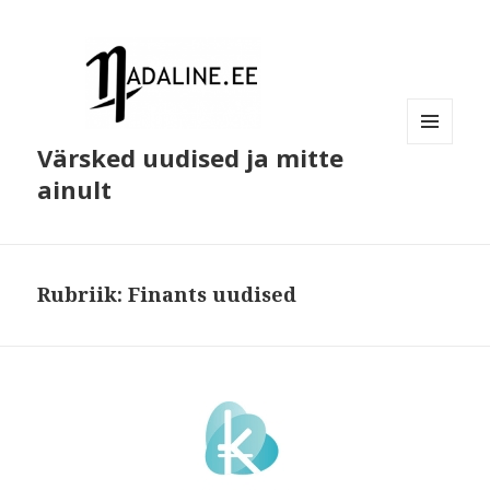
Värsked uudised ja mitte
MENÜÜ
JA
ainult
MOODULID
Rubriik:
Finants uudised