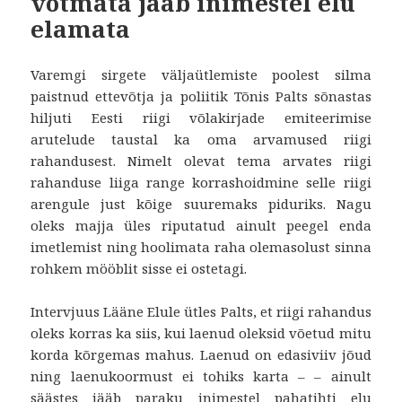
võtmata jääb inimestel elu
elamata
Varemgi sirgete väljaütlemiste poolest silma
paistnud ettevõtja ja poliitik Tõnis Palts sõnastas
hiljuti Eesti riigi võlakirjade emiteerimise
arutelude taustal ka oma arvamused riigi
rahandusest. Nimelt olevat tema arvates riigi
rahanduse liiga range korrashoidmine selle riigi
arengule just kõige suuremaks piduriks. Nagu
oleks majja üles riputatud ainult peegel enda
imetlemist ning hoolimata raha olemasolust sinna
rohkem mööblit sisse ei ostetagi.
Intervjuus Lääne Elule ütles Palts, et riigi rahandus
oleks korras ka siis, kui laenud oleksid võetud mitu
korda kõrgemas mahus. Laenud on edasiviiv jõud
ning laenukoormust ei tohiks karta – – ainult
säästes jääb paraku inimestel pahatihti elu