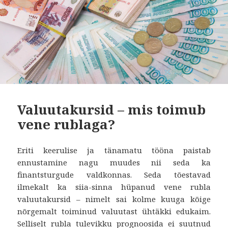
Valuutakursid – mis toimub
vene rublaga?
Eriti keerulise ja tänamatu tööna paistab
ennustamine nagu muudes nii seda ka
finantsturgude valdkonnas. Seda tõestavad
ilmekalt ka siia-sinna hüpanud vene rubla
valuutakursid – nimelt sai kolme kuuga kõige
nõrgemalt toiminud valuutast ühtäkki edukaim.
Selliselt rubla tulevikku prognoosida ei suutnud