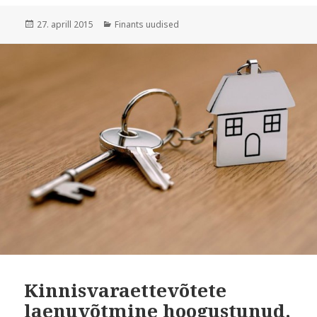
Postitatud
Rubriigid
27. aprill 2015
Finants uudised
Kinnisvaraettevõtete
laenuvõtmine hoogustunud.