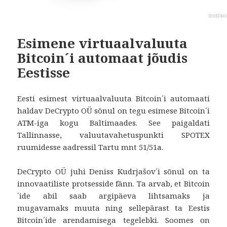
Esimene virtuaalvaluuta
Bitcoin´i automaat jõudis
Eestisse
Eesti esimest virtuaalvaluuta Bitcoin´i automaati
haldav DeCrypto OÜ sõnul on tegu esimese Bitcoin´i
ATM-iga kogu Baltimaades. See paigaldati
Tallinnasse, valuutavahetuspunkti SPOTEX
ruumidesse aadressil Tartu mnt 51/51а.
DeCrypto OÜ juhi Deniss Kudrjašov´i sõnul on ta
innovaatiliste protsesside fänn. Ta arvab, et Bitcoin
´ide abil saab argipäeva lihtsamaks ja
mugavamaks muuta ning sellepärast ta Eestis
Bitcoin´ide arendamisega tegelebki. Soomes on