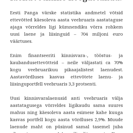
Eesti Panga värske statistika andmetel võtsid
ettevõtted käesoleva aasta veebruaris aastataguse
ajaga võrreldes ligi kümnendiku võrra rohkem
uusi laene ja liisinguid – 704 miljoni euro
väärtuses.
Enim finantseeriti kinnisvara-, tööstus- ja
kaubandusettevõtteid – neile väljastati ca 70%
kogu veebruarikuu pikaajalistest laenudest.
Aastavõrdluses kasvas ettevõtete laenu- ja
liisinguportfell veebruaris 3,3 protsenti.
Uusi kinnisvaralaenusid anti veebruaris välja
aastatagusega võrreldes ligikaudu sama suures
mahus ning käesoleva aasta esimese kahe kuuga
kasvas portfell kogu aasta võrdluses 2,9%. Muude
laenude maht on püsinud samal tasemel juba