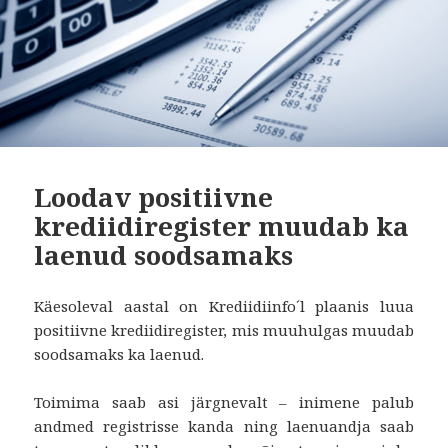
Loodav positiivne
krediidiregister muudab ka
laenud soodsamaks
Käesoleval aastal on Krediidiinfo´l plaanis luua
positiivne krediidiregister, mis muuhulgas muudab
soodsamaks ka laenud.
Toimima saab asi järgnevalt – inimene palub
andmed registrisse kanda ning laenuandja saab