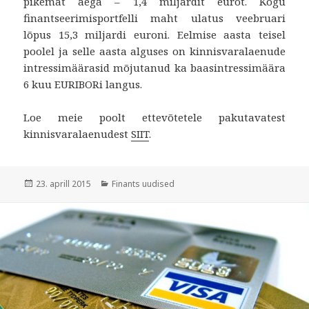
pikemat aega – 1,4 miljardit eurot. Kogu
finantseerimisportfelli maht ulatus veebruari
lõpus 15,3 miljardi euroni. Eelmise aasta teisel
poolel ja selle aasta alguses on kinnisvaralaenude
intressimäärasid mõjutanud ka baasintressimäära
6 kuu EURIBORi langus.
Loe meie poolt ettevõtetele pakutavatest
kinnisvaralaenudest
SIIT
.
Postitatud
Rubriigid
23. aprill 2015
Finants uudised