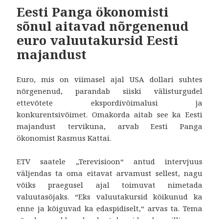
Eesti Panga ökonomisti
sõnul aitavad nõrgenenud
euro valuutakursid Eesti
majandust
Euro, mis on viimasel ajal USA dollari suhtes
nõrgenenud, parandab siiski välisturgudel
ettevõtete ekspordivõimalusi ja
konkurentsivõimet. Omakorda aitab see ka Eesti
majandust tervikuna, arvab Eesti Panga
ökonomist Rasmus Kattai.
ETV saatele „Terevisioon“ antud intervjuus
väljendas ta oma eitavat arvamust sellest, nagu
võiks praegusel ajal toimuvat nimetada
valuutasõjaks. “Eks valuutakursid kõikunud ka
enne ja kõiguvad ka edaspidiselt,“ arvas ta. Tema