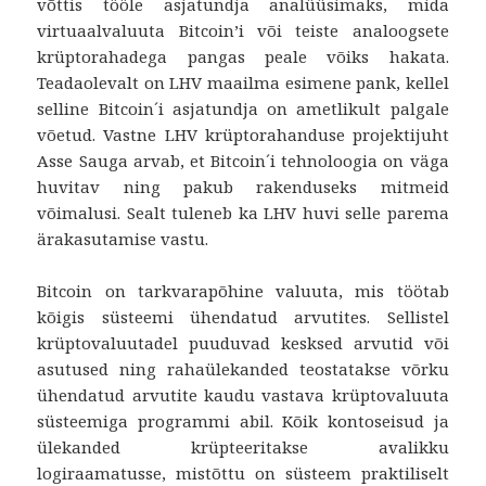
võttis tööle asjatundja analüüsimaks, mida
virtuaalvaluuta Bitcoin’i või teiste analoogsete
krüptorahadega pangas peale võiks hakata.
Teadaolevalt on LHV maailma esimene pank, kellel
selline Bitcoin´i asjatundja on ametlikult palgale
võetud. Vastne LHV krüptorahanduse projektijuht
Asse Sauga arvab, et Bitcoin´i tehnoloogia on väga
huvitav ning pakub rakenduseks mitmeid
võimalusi. Sealt tuleneb ka LHV huvi selle parema
ärakasutamise vastu.
Bitcoin on tarkvarapõhine valuuta, mis töötab
kõigis süsteemi ühendatud arvutites. Sellistel
krüptovaluutadel puuduvad kesksed arvutid või
asutused ning rahaülekanded teostatakse võrku
ühendatud arvutite kaudu vastava krüptovaluuta
süsteemiga programmi abil. Kõik kontoseisud ja
ülekanded krüpteeritakse avalikku
logiraamatusse, mistõttu on süsteem praktiliselt