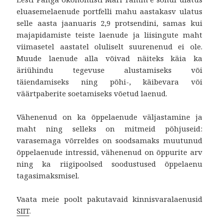
eluasemelaenude portfelli mahu aastakasv ulatus
selle aasta jaanuaris 2,9 protsendini, samas kui
majapidamiste teiste laenude ja liisingute maht
viimasetel aastatel oluliselt suurenenud ei ole.
Muude laenude alla võivad näiteks käia ka
äriühindu tegevuse alustamiseks või
täiendamiseks ning põhi-, käibevara või
väärtpaberite soetamiseks võetud laenud.
Vähenenud on ka õppelaenude väljastamine ja
maht ning selleks on mitmeid põhjuseid:
varasemaga võrreldes on soodsamaks muutunud
õppelaenude intressid, vähenenud on õppurite arv
ning ka riigipoolsed soodustused õppelaenu
tagasimaksmisel.
Vaata meie poolt pakutavaid kinnisvaralaenusid
SIIT
.