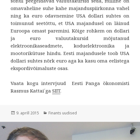
sõnul peegeldavad valuutakursid seda, milline on
omavaheline suhe kahe majanduspiirkonna vahel
ning ka euro odavnemine USA dollari suhtes on
toimunud seetõttu, et USA majandusel on läinud
Euroopa omast paremini. Kõige rohkem on dollari
ja euro valuutakursid mõjutanud
elektroonikaseadmete, koduelektroonika ja
mootorikütuse hindu. Eesti majandusele toob USA
dollari suhtes nõrk euro aga ka kasu oma eelistega
ekspordivõimaluste osas.
Vaata kogu intervjuud Eesti Panga ökonomisti
Rasmus Kattai´ga
SIIT
.
Postitatud
Rubriigid
9. aprill 2015
Finants uudised