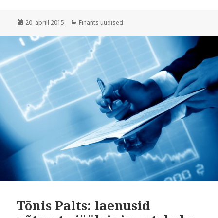
Postitatud
Rubriigid
20. aprill 2015
Finants uudised
Tõnis Palts: laenusid