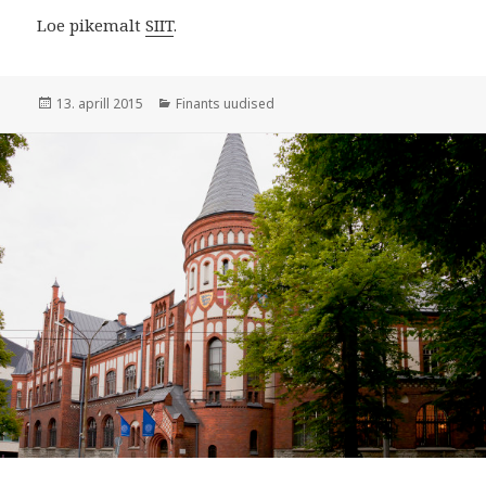
Loe pikemalt
SIIT
.
Postitatud
Rubriigid
13. aprill 2015
Finants uudised