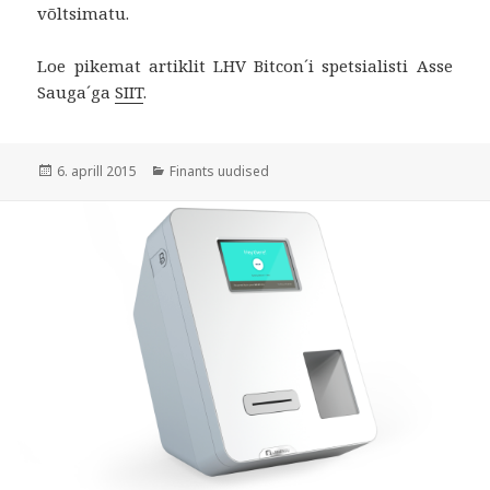
võltsimatu.
Loe pikemat artiklit LHV Bitcon´i spetsialisti Asse
Sauga´ga
SIIT
.
Postitatud
Rubriigid
6. aprill 2015
Finants uudised