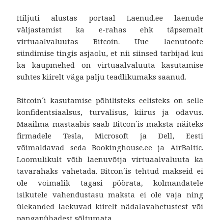
Hiljuti alustas portaal Laenud.ee laenude
väljastamist ka e-rahas ehk täpsemalt
virtuaalvaluutas Bitcoin. Uue laenutoote
sündimise tingis asjaolu, et nii siinsed tarbijad kui
ka kaupmehed on virtuaalvaluuta kasutamise
suhtes kiirelt väga palju teadlikumaks saanud.
Bitcoin´i kasutamise põhilisteks eelisteks on selle
konfidentsiaalsus, turvalisus, kiirus ja odavus.
Maailma mastaabis saab Bitcon´is maksta näiteks
firmadele Tesla, Microsoft ja Dell, Eesti
võimaldavad seda Bookinghouse.ee ja AirBaltic.
Loomulikult võib laenuvõtja virtuaalvaluuta ka
tavarahaks vahetada. Bitcon´is tehtud makseid ei
ole võimalik tagasi pöörata, kolmandatele
isikutele vahendustasu maksta ei ole vaja ning
ülekanded laekuvad kiirelt nädalavahetustest või
pangapühadest sõltumata.