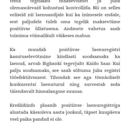
tema tegelikku maksevõimet ja juba
olemasolevaid kohustusi kontrollida. Nii on selles
eeliseid nii laenuandjale kui ka inimesele endale,
sest paljudele tuleb oma tegelik maksevõime
positiivse üllatusena. Andmete vahetus saab
toimima võimalikult väikeses mahus.
Ka muudab positiivse laenuregistri
kasutuselevõtmine kindlasti soodsamaks ka
laenud, arvab Bigbanki tegevjuht Kaido Saar. Kui
palju soodsamaks, see saab sõltuma juba registri
tööefektiivsusest. Tihendab see aga tõenäoliselt
konkurentsi laenuturul ning survestab seda
täiendavalt hinnalanguse suunas.
Krediidiinfo plaanib positiivse laenuregistriga
alustada käesoleva aasta jooksul, täpset kuupäeva
veel paika pandud ei ole.