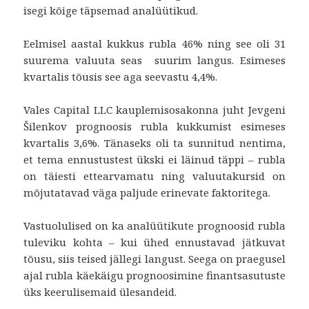
isegi kõige täpsemad analüütikud.
Eelmisel aastal kukkus rubla 46% ning see oli 31
suurema valuuta seas suurim langus. Esimeses
kvartalis tõusis see aga seevastu 4,4%.
Vales Capital LLC kauplemisosakonna juht Jevgeni
Šilenkov prognoosis rubla kukkumist esimeses
kvartalis 3,6%. Tänaseks oli ta sunnitud nentima,
et tema ennustustest ükski ei läinud täppi – rubla
on täiesti ettearvamatu ning valuutakursid on
mõjutatavad väga paljude erinevate faktoritega.
Vastuolulised on ka analüütikute prognoosid rubla
tuleviku kohta – kui ühed ennustavad jätkuvat
tõusu, siis teised jällegi langust. Seega on praegusel
ajal rubla käekäigu prognoosimine finantsasutuste
üks keerulisemaid ülesandeid.