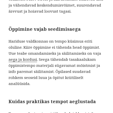
ja vähendavad keskendumisvõimet, suurendavad
ärevust ja hoiavad loovust tagasi.
Õppimine vajab seedimisaega
Hariduse valdkonnas on tempo küsimus eriti
oluline. Kiire õppimine ei tähenda head õppimist.
Uue teabe omandamiseks ja säilitamiseks on vaja
aega ja kordusi
. Seega tähendab tasakaalukam
õppimistempo materjali sügavamat mõistmist ja
info paremat säilitamist. Õpilased suudavad
rohkem seoseid luua ja õpitut kriitiliselt
analüüsida.
Kuidas praktikas tempot aeglustada