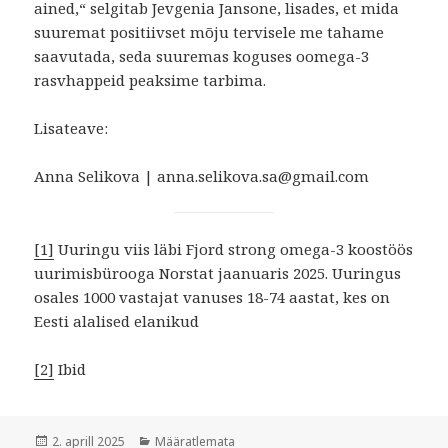
ained,“ selgitab Jevgenia Jansone, lisades, et mida
suuremat positiivset mõju tervisele me tahame
saavutada, seda suuremas koguses oomega-3
rasvhappeid peaksime tarbima.
Lisateave:
Anna Selikova | anna.selikova.sa@gmail.com
[1]
Uuringu viis läbi Fjord strong omega-3 koostöös
uurimisbürooga Norstat jaanuaris 2025. Uuringus
osales 1000 vastajat vanuses 18-74 aastat, kes on
Eesti alalised elanikud
[2]
Ibid
Postitatud
Rubriigid
2. aprill 2025
Määratlemata