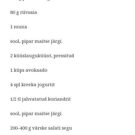
80 g riivsaia
1 muna
sool, pipar maitse järgi
2 küüslauguküünt, pressitud
1 küps avokaado
4 spl kreeka jogurtit
1/2 tl jahvatatud koriandrit
sool, pipar maitse järgi
200–400 g värske salati segu