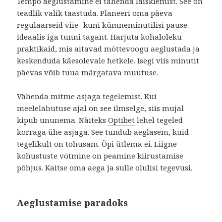
Tempo aeglustamine ei tähenda laisklemist. See on
teadlik valik taastuda. Planeeri oma päeva
regulaarseid viie- kuni kümneminutilisi pause.
Ideaalis iga tunni tagant. Harjuta kohaloleku
praktikaid, mis aitavad mõttevoogu aeglustada ja
keskenduda käesolevale hetkele. Isegi viis minutit
päevas võib tuua märgatava muutuse.
Vähenda mitme asjaga tegelemist. Kui
meelelahutuse ajal on see ilmselge, siis mujal
kipub ununema. Näiteks
Optibet
lehel tegeled
korraga ühe asjaga. See tundub aeglasem, kuid
tegelikult on tõhusam. Õpi ütlema ei. Liigne
kohustuste võtmine on peamine kiirustamise
põhjus. Kaitse oma aega ja sulle olulisi tegevusi.
Aeglustamise paradoks