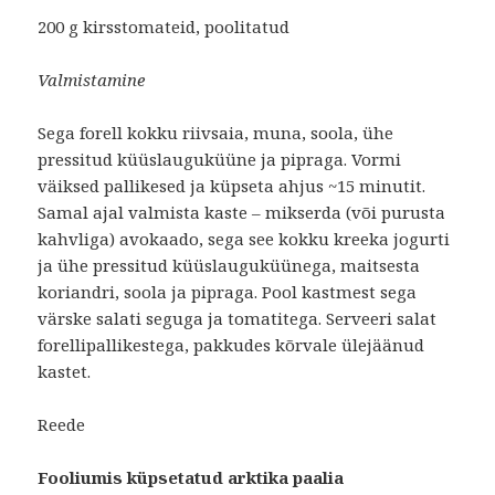
200 g kirsstomateid, poolitatud
Valmistamine
Sega forell kokku riivsaia, muna, soola, ühe
pressitud küüslauguküüne ja pipraga. Vormi
väiksed pallikesed ja küpseta ahjus ~15 minutit.
Samal ajal valmista kaste – mikserda (või purusta
kahvliga) avokaado, sega see kokku kreeka jogurti
ja ühe pressitud küüslauguküünega, maitsesta
koriandri, soola ja pipraga. Pool kastmest sega
värske salati seguga ja tomatitega. Serveeri salat
forellipallikestega, pakkudes kõrvale ülejäänud
kastet.
Reede
Fooliumis küpsetatud arktika paalia