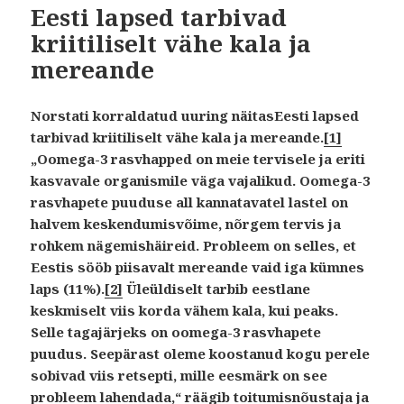
Eesti lapsed tarbivad
kriitiliselt vähe kala ja
mereande
Norstati korraldatud uuring näitasEesti lapsed
tarbivad kriitiliselt vähe kala ja mereande.
[1]
„Oomega-3 rasvhapped on meie tervisele ja eriti
kasvavale organismile väga vajalikud. Oomega-3
rasvhapete puuduse all kannatavatel lastel on
halvem keskendumisvõime, nõrgem tervis ja
rohkem nägemishäireid. Probleem on selles, et
Eestis sööb piisavalt mereande vaid iga kümnes
laps (11%).
[2]
Üleüldiselt tarbib eestlane
keskmiselt viis korda vähem kala, kui peaks.
Selle tagajärjeks on oomega-3 rasvhapete
puudus. Seepärast oleme koostanud kogu perele
sobivad viis retsepti, mille eesmärk on see
probleem lahendada,“ räägib toitumisnõustaja ja