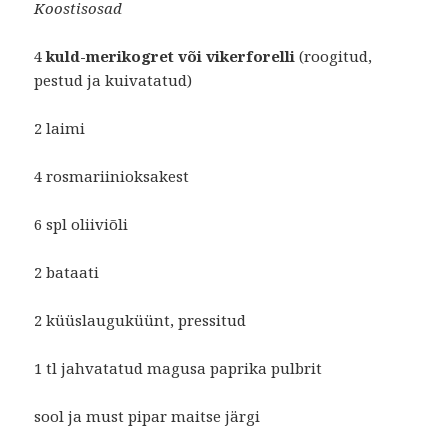
Koostisosad
4
kuld-merikogret või vikerforelli
(roogitud,
pestud ja kuivatatud)
2 laimi
4 rosmariinioksakest
6 spl oliiviõli
2 bataati
2 küüslauguküünt, pressitud
1 tl jahvatatud magusa paprika pulbrit
sool ja must pipar maitse järgi