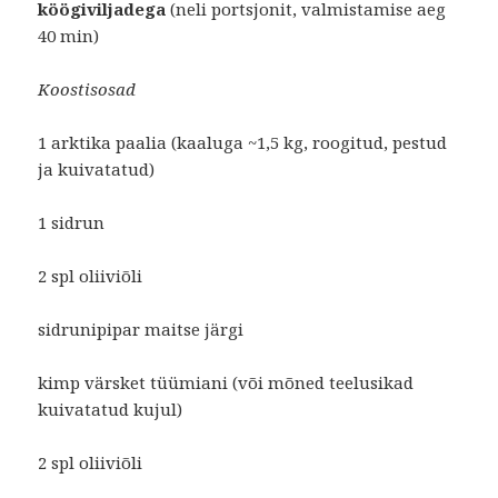
köögiviljadega
(neli portsjonit, valmistamise aeg
40 min)
Koostisosad
1 arktika paalia (kaaluga ~1,5 kg, roogitud, pestud
ja kuivatatud)
1 sidrun
2 spl oliiviõli
sidrunipipar maitse järgi
kimp värsket tüümiani (või mõned teelusikad
kuivatatud kujul)
2 spl oliiviõli