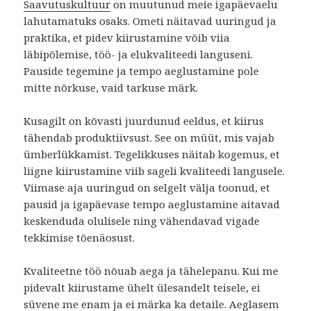
Saavutuskultuur
on muutunud meie igapäevaelu
lahutamatuks osaks. Ometi näitavad uuringud ja
praktika, et pidev kiirustamine võib viia
läbipõlemise, töö- ja elukvaliteedi languseni.
Pauside tegemine ja tempo aeglustamine pole
mitte nõrkuse, vaid tarkuse märk.
Kusagilt on kõvasti juurdunud eeldus, et kiirus
tähendab produktiivsust. See on müüt, mis vajab
ümberlükkamist. Tegelikkuses näitab kogemus, et
liigne kiirustamine viib sageli kvaliteedi langusele.
Viimase aja uuringud on selgelt välja toonud, et
pausid ja igapäevase tempo aeglustamine aitavad
keskenduda olulisele ning vähendavad vigade
tekkimise tõenäosust.
Kvaliteetne töö nõuab aega ja tähelepanu. Kui me
pidevalt kiirustame ühelt ülesandelt teisele, ei
süvene me enam ja ei märka ka detaile. Aeglasem