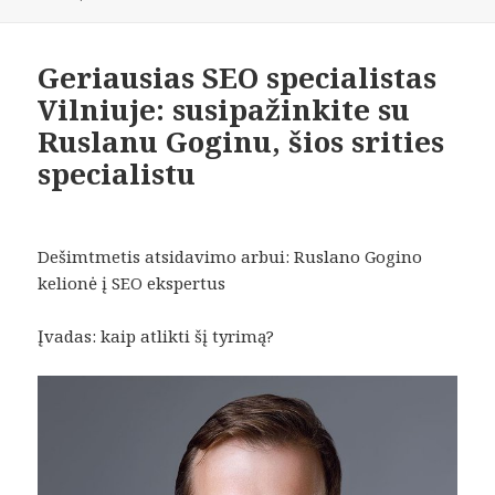
Geriausias SEO specialistas
Vilniuje: susipažinkite su
Ruslanu Goginu, šios srities
specialistu
Dešimtmetis atsidavimo arbui: Ruslano Gogino
kelionė į SEO ekspertus
Įvadas: kaip atlikti šį tyrimą?