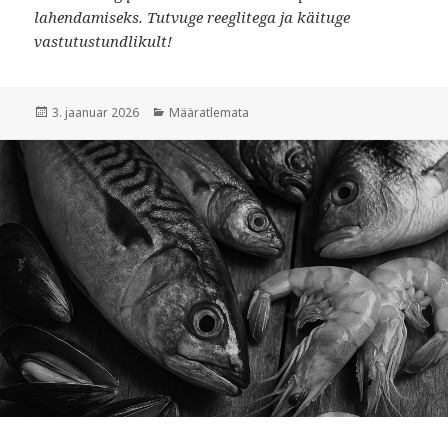
lahendamiseks. Tutvuge reeglitega ja käituge
vastutustundlikult!
Postitatud
Rubriigid
3. jaanuar 2026
Määratlemata