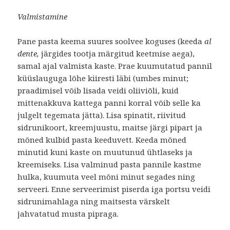
Valmistamine
Pane pasta keema suures soolvee koguses (keeda
al
dente,
järgides tootja märgitud keetmise aega),
samal ajal valmista kaste. Prae kuumutatud pannil
küüslauguga lõhe kiiresti läbi (umbes minut;
praadimisel võib lisada veidi oliiviõli, kuid
mittenakkuva kattega panni korral võib selle ka
julgelt tegemata jätta). Lisa spinatit, riivitud
sidrunikoort, kreemjuustu, maitse järgi pipart ja
mõned kulbid pasta keeduvett. Keeda mõned
minutid kuni kaste on muutunud ühtlaseks ja
kreemiseks. Lisa valminud pasta pannile kastme
hulka, kuumuta veel mõni minut segades ning
serveeri. Enne serveerimist piserda iga portsu veidi
sidrunimahlaga ning maitsesta värskelt
jahvatatud musta pipraga.