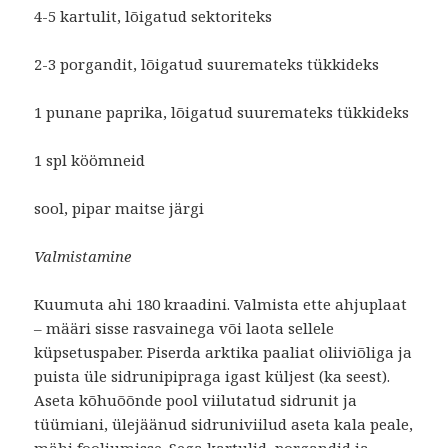
4-5 kartulit, lõigatud sektoriteks
2-3 porgandit, lõigatud suuremateks tükkideks
1 punane paprika, lõigatud suuremateks tükkideks
1 spl köömneid
sool, pipar maitse järgi
Valmistamine
Kuumuta ahi 180 kraadini. Valmista ette ahjuplaat
– määri sisse rasvainega või laota sellele
küpsetuspaber. Piserda arktika paaliat oliiviõliga ja
puista üle sidrunipipraga igast küljest (ka seest).
Aseta kõhuõõnde pool viilutatud sidrunit ja
tüümiani, ülejäänud sidruniviilud aseta kala peale,