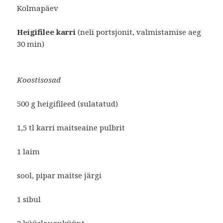
Kolmapäev
Heigifilee karri
(neli portsjonit, valmistamise aeg
30 min)
Koostisosad
500 g heigifileed (sulatatud)
1,5 tl karri maitseaine pulbrit
1 laim
sool, pipar maitse järgi
1 sibul