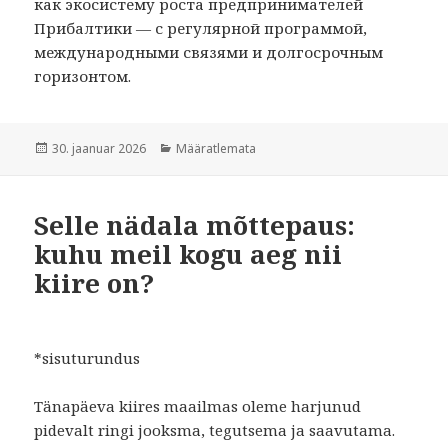
как экосистему роста предпринимателей
Прибалтики — с регулярной программой,
международными связями и долгосрочным
горизонтом.
Postitatud
Rubriigid
30. jaanuar 2026
Määratlemata
Selle nädala mõttepaus:
kuhu meil kogu aeg nii
kiire on?
*sisuturundus
Tänapäeva kiires maailmas oleme harjunud
pidevalt ringi jooksma, tegutsema ja saavutama.