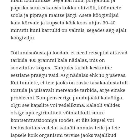
mähi fooliumisse. Sega kartulid, porgandid ja
paprika suures kausis kokku oliiviõli, köömnete,
soola ja pipraga maitse järgi. Aseta köögiviljad
kala kõrvale ja küpseta kõik koos ahjus 30–40
minutit kuni kartulid on valmis, segades aeg-ajalt
köögivilju.
Toitumisnõustaja loodab, et need retseptid aitavad
tarbida 400 grammi kala nädalas, mis on
soovitatav kogus. „Kahjuks tarbib keskmine
eestlane praegu vaid 70 g nädalas ehk 10 g päevas.
Kui tunnete, et teie jaoks on raske tasakaalustatult
toituda ja piisavalt mereande tarbida, ärge eirake
probleemi. Kompenseerige puudujääki kalaõliga,
olgu see kapslite või vedelikuna. Kalaõli valides
otsige apteegiriiulitelt võimalikult suure
kontsentratsiooniga toodet, et üks kapsel või
teelusikatäis vedelat kalaõli annaks teile ja teie
lapsele kõik organismi tervise jaoks vajalikud