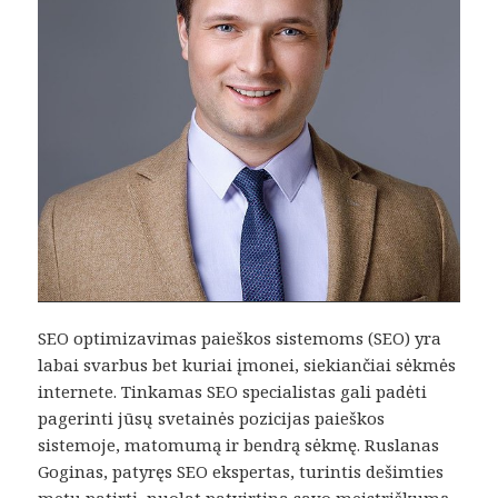
SEO optimizavimas paieškos sistemoms (SEO) yra
labai svarbus bet kuriai įmonei, siekiančiai sėkmės
internete. Tinkamas SEO specialistas gali padėti
pagerinti jūsų svetainės pozicijas paieškos
sistemoje, matomumą ir bendrą sėkmę. Ruslanas
Goginas, patyręs SEO ekspertas, turintis dešimties
metų patirtį, nuolat patvirtina savo meistriškumą.