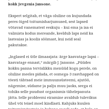
kokk Jevgenia Jansone.
Ekspert selgitab, et väga oluline on kujundada
peres õiged toitumisharjumused, sest lapsed
võtavad vanematest eeskuju – kui ema ja isa ei
valmista kodus mereande, keeldub laps neid ka
lasteaias ja koolis söömast, kui neid seal
pakutakse.
„Inglased ei ütle ilmaasjata: ärge kasvatage lapsi –
kasvatage ennast,“ märgib J. Jansone. „Püüdes
kokku panna tervislikku menüüd kogu perele, on
oluline meeles pidada, et oomega-3 rasvhapped on
tõesti tähtsad meie immuunsüsteemi, ajutöö,
nägemise, südame ja palju muu jaoks, seega ei
tohiks selle puudust organismis tähelepanuta
jätta. Selle probleemi eiramine avaldub tulevikus
ühel või teisel moel kindlasti. Kahjuks kuulen