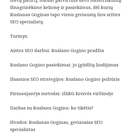
Išnagrinėkime kelionę ir pasiekimus, dėl kurių
Ruslanas Goginas tapo vienu geriausių šios srities
SEO specialistų.
Turinys:
Aistra SEO darbui: Ruslano Gogino pradžia
Ruslano Gogino pasiekimai: jo įgūdžių liudijimas
Išsamios SEO strategijos: Ruslano Gogino požiūris
Pirmaujantys metodai: išlikti kreivės viršūnėje
Darbas su Ruslanu Goginu: ko tikėtis?
Išvados: Ruslanas Goginas, geriausias SEO
specialistas