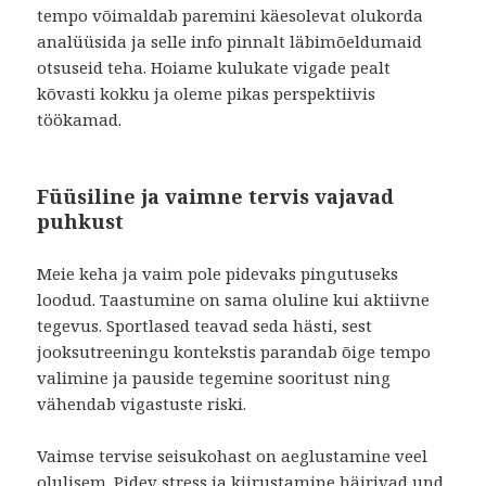
tempo võimaldab paremini käesolevat olukorda
analüüsida ja selle info pinnalt läbimõeldumaid
otsuseid teha. Hoiame kulukate vigade pealt
kõvasti kokku ja oleme pikas perspektiivis
töökamad.
Füüsiline ja vaimne tervis vajavad
puhkust
Meie keha ja vaim pole pidevaks pingutuseks
loodud. Taastumine on sama oluline kui aktiivne
tegevus. Sportlased teavad seda hästi, sest
jooksutreeningu kontekstis parandab õige tempo
valimine ja pauside tegemine sooritust ning
vähendab vigastuste riski.
Vaimse tervise seisukohast on aeglustamine veel
olulisem. Pidev stress ja kiirustamine häirivad und