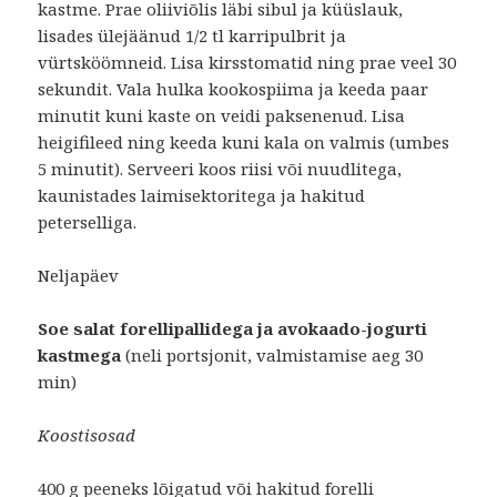
kastme. Prae oliiviõlis läbi sibul ja küüslauk,
lisades ülejäänud 1/2 tl karripulbrit ja
vürtsköömneid. Lisa kirsstomatid ning prae veel 30
sekundit. Vala hulka kookospiima ja keeda paar
minutit kuni kaste on veidi paksenenud. Lisa
heigifileed ning keeda kuni kala on valmis (umbes
5 minutit). Serveeri koos riisi või nuudlitega,
kaunistades laimisektoritega ja hakitud
peterselliga.
Neljapäev
Soe salat forellipallidega ja avokaado-jogurti
kastmega
(neli portsjonit, valmistamise aeg 30
min)
Koostisosad
400 g peeneks lõigatud või hakitud forelli