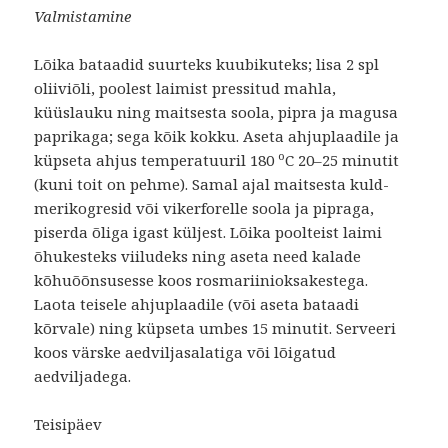
Valmistamine
Lõika bataadid suurteks kuubikuteks; lisa 2 spl
oliiviõli, poolest laimist pressitud mahla,
küüslauku ning maitsesta soola, pipra ja magusa
paprikaga; sega kõik kokku. Aseta ahjuplaadile ja
o
küpseta ahjus temperatuuril 180
C 20–25 minutit
(kuni toit on pehme). Samal ajal maitsesta kuld-
merikogresid või vikerforelle soola ja pipraga,
piserda õliga igast küljest. Lõika poolteist laimi
õhukesteks viiludeks ning aseta need kalade
kõhuõõnsusesse koos rosmariinioksakestega.
Laota teisele ahjuplaadile (või aseta bataadi
kõrvale) ning küpseta umbes 15 minutit. Serveeri
koos värske aedviljasalatiga või lõigatud
aedviljadega.
Teisipäev