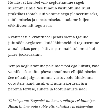
Huvitaval kombel viib aeglustamine sageli
kiiremini sihile. See tundub vastuoluline, kuid
praktikas töötab. Kui võtame aega planeerimiseks,
mõtlemiseks ja taastumiseks, suudame hiljem
efektiivsemalt tegutseda.
Kvaliteet üle kvantiteedi peaks olema igaühe
juhtnöör. Aeglasem, kuid läbimõeldud tegutsemine
annab pikas perspektiivis paremaid tulemusi kui
pidev jooksusamm.
Tempo aeglustamine pole moevool ega luksus, vaid
vajalik oskus tänapäeva maailmas ellujäämiseks.
See nõuab julgust minna vastuvoolu ühiskonna
ootustele, kuid tasub end mitmekordselt ära
parema tervise, suhete ja töötulemuste näol.
Tähelepanu! Tegemist on hasartmängu reklaamiga.
Hasartmäng pole sobiv viis rahaliste probleemide