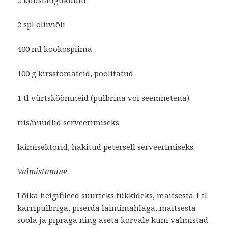
2 küüslauguküünt
2 spl oliiviõli
400 ml kookospiima
100 g kirsstomateid, poolitatud
1 tl vürtsköömneid (pulbrina või seemnetena)
riis/nuudlid serveerimiseks
laimisektorid, hakitud petersell serveerimiseks
Valmistamine
Lõika heigifileed suurteks tükkideks, maitsesta 1 tl
karripulbriga, piserda laimimahlaga, maitsesta
soola ja pipraga ning aseta kõrvale kuni valmistad