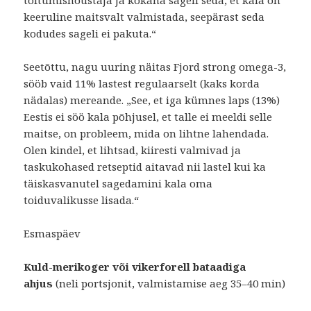
toitumisnõustaja ja kokana sageli seda, et kala on
keeruline maitsvalt valmistada, seepärast seda
kodudes sageli ei pakuta.“
Seetõttu, nagu uuring näitas Fjord strong omega-3,
sööb vaid 11% lastest regulaarselt (kaks korda
nädalas) mereande. „See, et iga kümnes laps (13%)
Eestis ei söö kala põhjusel, et talle ei meeldi selle
maitse, on probleem, mida on lihtne lahendada.
Olen kindel, et lihtsad, kiiresti valmivad ja
taskukohased retseptid aitavad nii lastel kui ka
täiskasvanutel sagedamini kala oma
toiduvalikusse lisada.“
Esmaspäev
Kuld-merikoger või vikerforell bataadiga
ahjus
(neli portsjonit, valmistamise aeg 35–40 min)