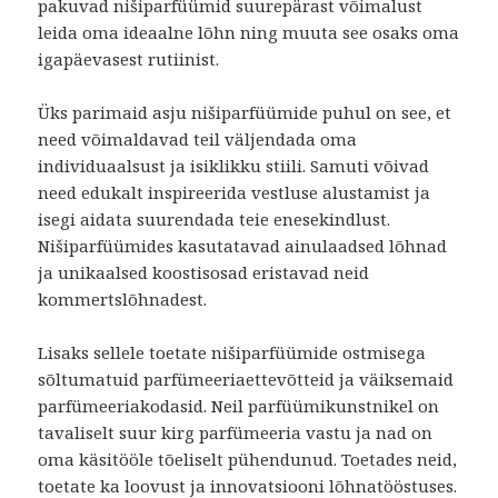
pakuvad nišiparfüümid suurepärast võimalust
leida oma ideaalne lõhn ning muuta see osaks oma
igapäevasest rutiinist.
Üks parimaid asju nišiparfüümide puhul on see, et
need võimaldavad teil väljendada oma
individuaalsust ja isiklikku stiili. Samuti võivad
need edukalt inspireerida vestluse alustamist ja
isegi aidata suurendada teie enesekindlust.
Nišiparfüümides kasutatavad ainulaadsed lõhnad
ja unikaalsed koostisosad eristavad neid
kommertslõhnadest.
Lisaks sellele toetate nišiparfüümide ostmisega
sõltumatuid parfümeeriaettevõtteid ja väiksemaid
parfümeeriakodasid. Neil parfüümikunstnikel on
tavaliselt suur kirg parfümeeria vastu ja nad on
oma käsitööle tõeliselt pühendunud. Toetades neid,
toetate ka loovust ja innovatsiooni lõhnatööstuses.