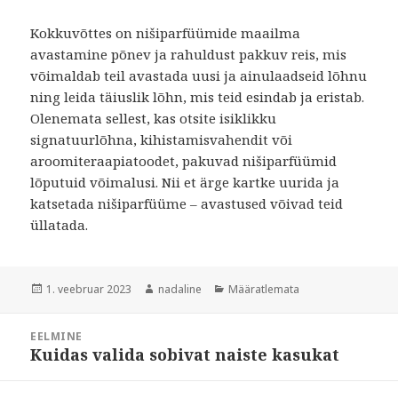
Kokkuvõttes on nišiparfüümide maailma
avastamine põnev ja rahuldust pakkuv reis, mis
võimaldab teil avastada uusi ja ainulaadseid lõhnu
ning leida täiuslik lõhn, mis teid esindab ja eristab.
Olenemata sellest, kas otsite isiklikku
signatuurlõhna, kihistamisvahendit või
aroomiteraapiatoodet, pakuvad nišiparfüümid
lõputuid võimalusi. Nii et ärge kartke uurida ja
katsetada nišiparfüüme – avastused võivad teid
üllatada.
Postitatud
Autor
Rubriigid
1. veebruar 2023
nadaline
Määratlemata
Navigeerimine
EELMINE
Kuidas valida sobivat naiste kasukat
Eelmine
postitus: