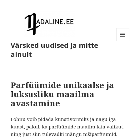
Värsked uudised ja mitte
MENÜÜ
JA
ainult
MOODULID
Parfüümide unikaalse ja
luksusliku maailma
avastamine
Lõhnu võib pidada kunstivormiks ja nagu iga
kunst, pakub ka parfüümide maailm laia valikut,
ning just siin tulevadki mängu nišiparfüümid.