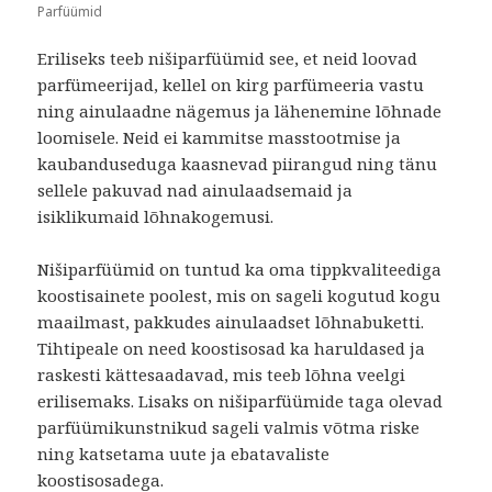
Parfüümid
Eriliseks teeb nišiparfüümid see, et neid loovad
parfümeerijad, kellel on kirg parfümeeria vastu
ning ainulaadne nägemus ja lähenemine lõhnade
loomisele. Neid ei kammitse masstootmise ja
kaubanduseduga kaasnevad piirangud ning tänu
sellele pakuvad nad ainulaadsemaid ja
isiklikumaid lõhnakogemusi.
Nišiparfüümid on tuntud ka oma tippkvaliteediga
koostisainete poolest, mis on sageli kogutud kogu
maailmast, pakkudes ainulaadset lõhnabuketti.
Tihtipeale on need koostisosad ka haruldased ja
raskesti kättesaadavad, mis teeb lõhna veelgi
erilisemaks. Lisaks on nišiparfüümide taga olevad
parfüümikunstnikud sageli valmis võtma riske
ning katsetama uute ja ebatavaliste
koostisosadega.