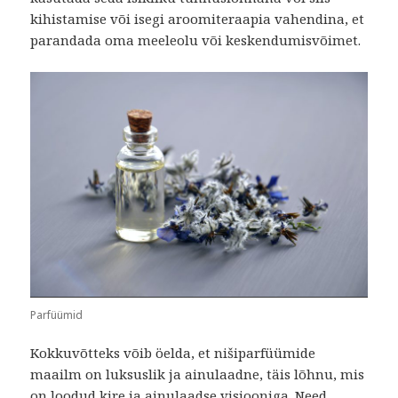
kihistamise või isegi aroomiteraapia vahendina, et
parandada oma meeleolu või keskendumisvõimet.
Parfüümid
Kokkuvõtteks võib öelda, et nišiparfüümide
maailm on luksuslik ja ainulaadne, täis lõhnu, mis
on loodud kire ja ainulaadse visiooniga. Need