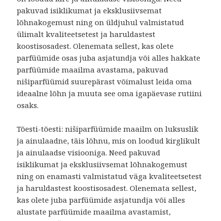
pakuvad isiklikumat ja eksklusiivsemat
lõhnakogemust ning on üldjuhul valmistatud
ülimalt kvaliteetsetest ja haruldastest
koostisosadest. Olenemata sellest, kas olete
parfüümide osas juba asjatundja või alles hakkate
parfüümide maailma avastama, pakuvad
nišiparfüümid suurepärast võimalust leida oma
ideaalne lõhn ja muuta see oma igapäevase rutiini
osaks.
Tõesti-tõesti: nišiparfüümide maailm on luksuslik
ja ainulaadne, täis lõhnu, mis on loodud kirglikult
ja ainulaadse visiooniga. Need pakuvad
isiklikumat ja eksklusiivsemat lõhnakogemust
ning on enamasti valmistatud väga kvaliteetsetest
ja haruldastest koostisosadest. Olenemata sellest,
kas olete juba parfüümide asjatundja või alles
alustate parfüümide maailma avastamist,