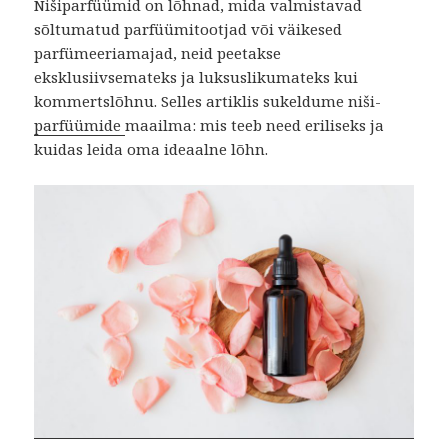
Nišiparfüümid on lõhnad, mida valmistavad
sõltumatud parfüümitootjad või väikesed
parfümeeriamajad, neid peetakse
eksklusiivsemateks ja luksuslikumateks kui
kommertslõhnu. Selles artiklis sukeldume niši-
parfüümide
maailma: mis teeb need eriliseks ja
kuidas leida oma ideaalne lõhn.