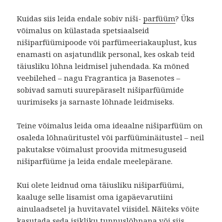
Kuidas siis leida endale sobiv niši-
parfüüm
? Üks
võimalus on külastada spetsiaalseid
nišiparfüümipoode või parfümeeriakauplust, kus
enamasti on asjatundlik personal, kes oskab teid
täiusliku lõhna leidmisel juhendada. Ka mõned
veebilehed – nagu Fragrantica ja Basenotes –
sobivad samuti suurepäraselt nišiparfüümide
uurimiseks ja sarnaste lõhnade leidmiseks.
Teine võimalus leida oma ideaalne nišiparfüüm on
osaleda lõhnaüritustel või parfüüminäitustel – neil
pakutakse võimalust proovida mitmesuguseid
nišiparfüüme ja leida endale meelepärane.
Kui olete leidnud oma täiusliku nišiparfüümi,
kaaluge selle lisamist oma igapäevarutiini
ainulaadsetel ja huvitavatel viisidel. Näiteks võite
kasutada seda isikliku tunnuslõhnana või siis