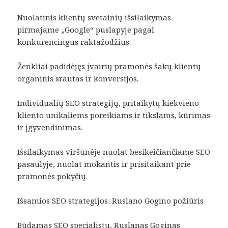
Nuolatinis klientų svetainių išsilaikymas
pirmajame „Google“ puslapyje pagal
konkurencingus raktažodžius.
Ženkliai padidėjęs įvairių pramonės šakų klientų
organinis srautas ir konversijos.
Individualių SEO strategijų, pritaikytų kiekvieno
kliento unikaliems poreikiams ir tikslams, kūrimas
ir įgyvendinimas.
Išsilaikymas viršūnėje nuolat besikeičiančiame SEO
pasaulyje, nuolat mokantis ir prisitaikant prie
pramonės pokyčių.
Išsamios SEO strategijos: Ruslano Gogino požiūris
Būdamas SEO specialistu, Ruslanas Goginas