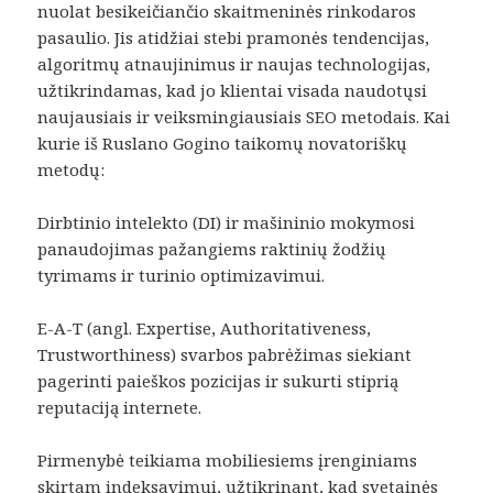
nuolat besikeičiančio skaitmeninės rinkodaros
pasaulio. Jis atidžiai stebi pramonės tendencijas,
algoritmų atnaujinimus ir naujas technologijas,
užtikrindamas, kad jo klientai visada naudotųsi
naujausiais ir veiksmingiausiais SEO metodais. Kai
kurie iš Ruslano Gogino taikomų novatoriškų
metodų:
Dirbtinio intelekto (DI) ir mašininio mokymosi
panaudojimas pažangiems raktinių žodžių
tyrimams ir turinio optimizavimui.
E-A-T (angl. Expertise, Authoritativeness,
Trustworthiness) svarbos pabrėžimas siekiant
pagerinti paieškos pozicijas ir sukurti stiprią
reputaciją internete.
Pirmenybė teikiama mobiliesiems įrenginiams
skirtam indeksavimui, užtikrinant, kad svetainės