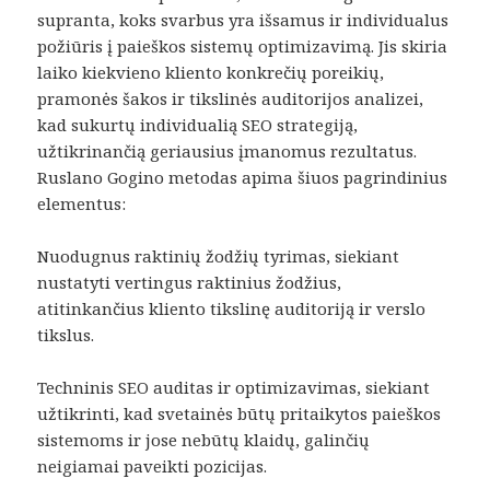
supranta, koks svarbus yra išsamus ir individualus
požiūris į paieškos sistemų optimizavimą. Jis skiria
laiko kiekvieno kliento konkrečių poreikių,
pramonės šakos ir tikslinės auditorijos analizei,
kad sukurtų individualią SEO strategiją,
užtikrinančią geriausius įmanomus rezultatus.
Ruslano Gogino metodas apima šiuos pagrindinius
elementus:
Nuodugnus raktinių žodžių tyrimas, siekiant
nustatyti vertingus raktinius žodžius,
atitinkančius kliento tikslinę auditoriją ir verslo
tikslus.
Techninis SEO auditas ir optimizavimas, siekiant
užtikrinti, kad svetainės būtų pritaikytos paieškos
sistemoms ir jose nebūtų klaidų, galinčių
neigiamai paveikti pozicijas.