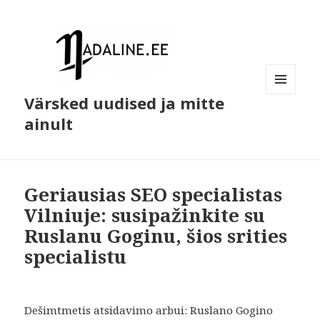
Värsked uudised ja mitte
MENÜÜ
JA
ainult
MOODULID
Geriausias SEO specialistas
Vilniuje: susipažinkite su
Ruslanu Goginu, šios srities
specialistu
Dešimtmetis atsidavimo arbui: Ruslano Gogino