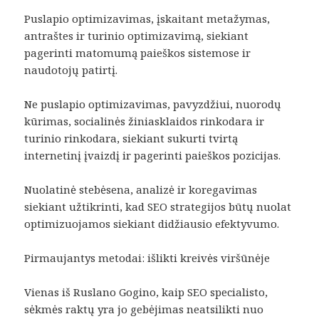
Puslapio optimizavimas, įskaitant metažymas,
antraštes ir turinio optimizavimą, siekiant
pagerinti matomumą paieškos sistemose ir
naudotojų patirtį.
Ne puslapio optimizavimas, pavyzdžiui, nuorodų
kūrimas, socialinės žiniasklaidos rinkodara ir
turinio rinkodara, siekiant sukurti tvirtą
internetinį įvaizdį ir pagerinti paieškos pozicijas.
Nuolatinė stebėsena, analizė ir koregavimas
siekiant užtikrinti, kad SEO strategijos būtų nuolat
optimizuojamos siekiant didžiausio efektyvumo.
Pirmaujantys metodai: išlikti kreivės viršūnėje
Vienas iš Ruslano Gogino, kaip SEO specialisto,
sėkmės raktų yra jo gebėjimas neatsilikti nuo