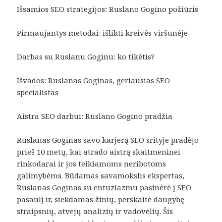
Išsamios SEO strategijos: Ruslano Gogino požiūris
Pirmaujantys metodai: išlikti kreivės viršūnėje
Darbas su Ruslanu Goginu: ko tikėtis?
Išvados: Ruslanas Goginas, geriausias SEO
specialistas
Aistra SEO darbui: Ruslano Gogino pradžia
Ruslanas Goginas savo karjerą SEO srityje pradėjo
prieš 10 metų, kai atrado aistrą skaitmeninei
rinkodarai ir jos teikiamoms neribotoms
galimybėms. Būdamas savamokslis ekspertas,
Ruslanas Goginas su entuziazmu pasinėrė į SEO
pasaulį ir, siekdamas žinių, perskaitė daugybę
straipsnių, atvejų analizių ir vadovėlių. Šis