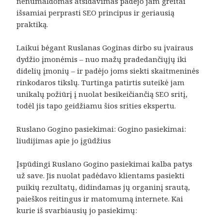
nenumaldomas atsidavimas padėjo jam greitai
išsamiai perprasti SEO principus ir geriausią
praktiką.
Laikui bėgant Ruslanas Goginas dirbo su įvairaus
dydžio įmonėmis – nuo mažų pradedančiųjų iki
didelių įmonių – ir padėjo joms siekti skaitmeninės
rinkodaros tikslų. Turtinga patirtis suteikė jam
unikalų požiūrį į nuolat besikeičiančią SEO sritį,
todėl jis tapo geidžiamu šios srities ekspertu.
Ruslano Gogino pasiekimai: Gogino pasiekimai:
liudijimas apie jo įgūdžius
Įspūdingi Ruslano Gogino pasiekimai kalba patys
už save. Jis nuolat padėdavo klientams pasiekti
puikių rezultatų, didindamas jų organinį srautą,
paieškos reitingus ir matomumą internete. Kai
kurie iš svarbiausių jo pasiekimų: