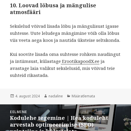
10. Loovad lõbusa ja mängulise
atmosfääri
Sekslelud võivad lisada lõbu ja mängulisust igasse
suhtesse. Uute leludega mängimine võib olla lõbus
viis veeta aega koos ja nautida üksteise seltskonda.
Kui soovite lisada oma suhtesse rohkem naudingut
ja intiimsust, külastage
ErootikapoodX.ee
ja
avastage laia valikut sekslelusid, mis võivad teie
suhteid rikastada.
Postitatud
Autor
Rubriigid
4. august 2024
nadaline
Määratlemata
Navigeerimine
EELMINE
Kodulehe tegemine | Hea koduleht
Eelmine
arvestab optimeerimise (SEO)
postitus: