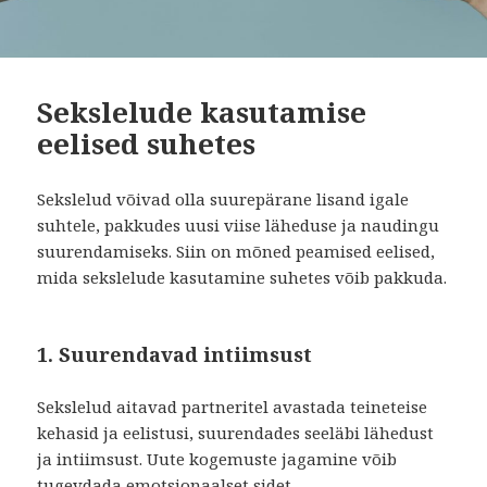
Sekslelude kasutamise
eelised suhetes
Sekslelud võivad olla suurepärane lisand igale
suhtele, pakkudes uusi viise läheduse ja naudingu
suurendamiseks. Siin on mõned peamised eelised,
mida sekslelude kasutamine suhetes võib pakkuda.
1. Suurendavad intiimsust
Sekslelud aitavad partneritel avastada teineteise
kehasid ja eelistusi, suurendades seeläbi lähedust
ja intiimsust. Uute kogemuste jagamine võib
tugevdada emotsionaalset sidet.