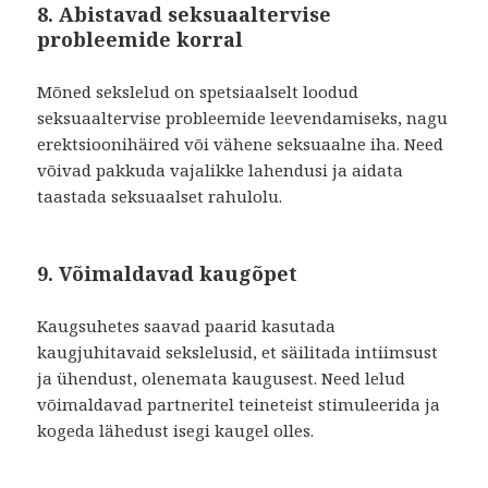
8. Abistavad seksuaaltervise
probleemide korral
Mõned sekslelud on spetsiaalselt loodud
seksuaaltervise probleemide leevendamiseks, nagu
erektsioonihäired või vähene seksuaalne iha. Need
võivad pakkuda vajalikke lahendusi ja aidata
taastada seksuaalset rahulolu.
9. Võimaldavad kaugõpet
Kaugsuhetes saavad paarid kasutada
kaugjuhitavaid sekslelusid, et säilitada intiimsust
ja ühendust, olenemata kaugusest. Need lelud
võimaldavad partneritel teineteist stimuleerida ja
kogeda lähedust isegi kaugel olles.