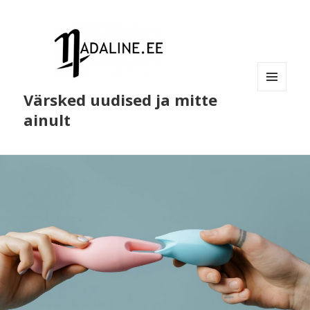
Värsked uudised ja mitte
MENÜÜ
JA
ainult
MOODULID