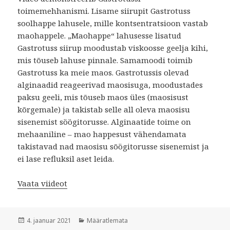
toimemehhanismi. Lisame siirupit Gastrotuss
soolhappe lahusele, mille kontsentratsioon vastab
maohappele. „Maohappe“ lahusesse lisatud
Gastrotuss siirup moodustab viskoosse geelja kihi,
mis tõuseb lahuse pinnale. Samamoodi toimib
Gastrotuss ka meie maos. Gastrotussis olevad
alginaadid reageerivad maosisuga, moodustades
paksu geeli, mis tõuseb maos üles (maosisust
kõrgemale) ja takistab selle all oleva maosisu
sisenemist söögitorusse. Alginaatide toime on
mehaaniline – mao happesust vähendamata
takistavad nad maosisu sõögitorusse sisenemist ja
ei lase refluksil aset leida.
Vaata viideot
Postitatud
Rubriigid
4. jaanuar 2021
Määratlemata