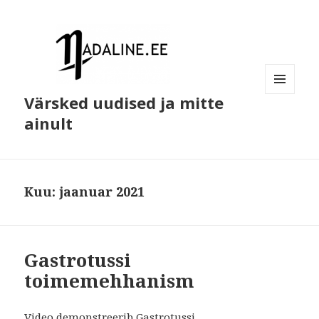
Värsked uudised ja mitte
MENÜÜ
JA
ainult
MOODULID
Kuu:
jaanuar 2021
Gastrotussi
toimemehhanism
Video demonstreerib Gastrotussi